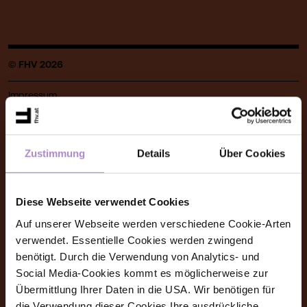
© FHV 2026
Impressum
Allgemeine Geschäftsbedingungen
Datenschutz
Zustimmung
Details
Über Cookies
Barrierefreiheitserklärung
Diese Webseite verwendet Cookies
Hinweisgeber:innensystem (Whistleblower-System)
Auf unserer Webseite werden verschiedene Cookie-Arten
Amtssignatur, elektronische Signatur
verwendet. Essentielle Cookies werden zwingend
benötigt. Durch die Verwendung von Analytics- und
Social Media-Cookies kommt es möglicherweise zur
Kontakt
Übermittlung Ihrer Daten in die USA. Wir benötigen für
die Verwendung dieser Cookies Ihre ausdrückliche
FHV - Vorarlberg University of Applied Sciences