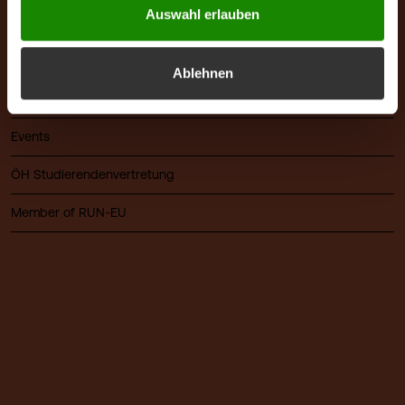
Auswahl erlauben
Mensa & Café Campus
Presse
Ablehnen
Alumni
Events
ÖH Studierendenvertretung
Member of RUN-EU