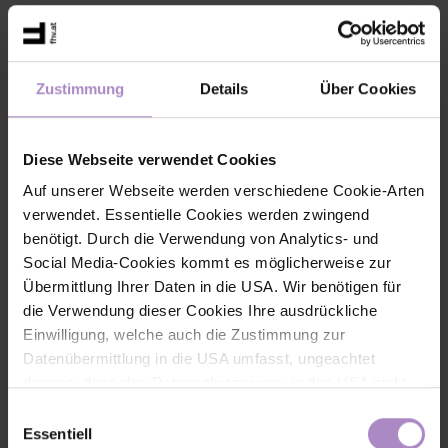
Zustimmung
Details
Über Cookies
Diese Webseite verwendet Cookies
Auf unserer Webseite werden verschiedene Cookie-Arten
verwendet. Essentielle Cookies werden zwingend
benötigt. Durch die Verwendung von Analytics- und
Social Media-Cookies kommt es möglicherweise zur
Übermittlung Ihrer Daten in die USA. Wir benötigen für
die Verwendung dieser Cookies Ihre ausdrückliche
Einwilligung, welche auch die Zustimmung zur
Datenübermittlung in die USA umfasst, ungeachtet
Kontakt
dessen, dass das Datenschutzniveau in den USA nicht
jenem in der EU entspricht und dies Beeinträchtigungen
Einwilligungsauswahl
für die Rechte und Freiheiten der betroffenen Personen
Essentiell