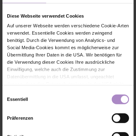
Diese Webseite verwendet Cookies
Dr.-Ing. Steffen FINCK
Senior Lecturer, Leiter Kompetenzfeld Software
Auf unserer Webseite werden verschiedene Cookie-Arten
Engineering
verwendet. Essentielle Cookies werden zwingend
W201
benötigt. Durch die Verwendung von Analytics- und
Social Media-Cookies kommt es möglicherweise zur
+43 5572 792 7122
Übermittlung Ihrer Daten in die USA. Wir benötigen für
steffen.finck@fhv.at
die Verwendung dieser Cookies Ihre ausdrückliche
Einwilligung, welche auch die Zustimmung zur
Datenübermittlung in die USA umfasst, ungeachtet
dessen, dass das Datenschutzniveau in den USA nicht
jenem in der EU entspricht und dies Beeinträchtigungen
Einwilligungsauswahl
für die Rechte und Freiheiten der betroffenen Personen
Essentiell
nach sich ziehen kann. Die Einwilligung erteilen Sie
dadurch, dass Sie die ausgewählten Cookies durch
Präferenzen
Aktivierung des Buttons akzeptieren. Sie können Ihre
Einwilligung zur Cookie-Verwendung - durch Click auf
das runde co Symbol rechts unten auf der Webseite -