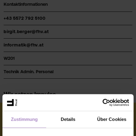
Kontaktinformationen
+43 5572 792 5100
birgit.berger@fhv.at
informatik@fhv.at
W201
Technik Admin. Personal
Wir setzen Impulse
Zustimmung
Details
Über Cookies
© FHV 2026