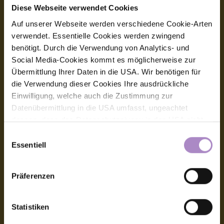
Diese Webseite verwendet Cookies
Impressum
Auf unserer Webseite werden verschiedene Cookie-Arten
Allgemeine Geschäftsbedingungen
verwendet. Essentielle Cookies werden zwingend
benötigt. Durch die Verwendung von Analytics- und
Datenschutz
Social Media-Cookies kommt es möglicherweise zur
Übermittlung Ihrer Daten in die USA. Wir benötigen für
Barrierefreiheitserklärung
die Verwendung dieser Cookies Ihre ausdrückliche
Einwilligung, welche auch die Zustimmung zur
Hinweisgeber:innensystem (Whistleblower-System)
Datenübermittlung in die USA umfasst, ungeachtet
Amtssignatur, elektronische Signatur
dessen, dass das Datenschutzniveau in den USA nicht
jenem in der EU entspricht und dies Beeinträchtigungen
Einwilligungsauswahl
für die Rechte und Freiheiten der betroffenen Personen
Essentiell
Kontakt
nach sich ziehen kann. Die Einwilligung erteilen Sie
dadurch, dass Sie die ausgewählten Cookies durch
FHV - Vorarlberg University of Applied Sciences
Präferenzen
CAMPUS V, Hochschulstraße 1
Aktivierung des Buttons akzeptieren. Sie können Ihre
6850 Dornbirn
Einwilligung zur Cookie-Verwendung - durch Click auf
Österreich
das runde co Symbol rechts unten auf der Webseite -
Statistiken
+43 5572 792
jederzeit widerrufen. Durch den Widerruf der Einwilligung
info@fhv.at