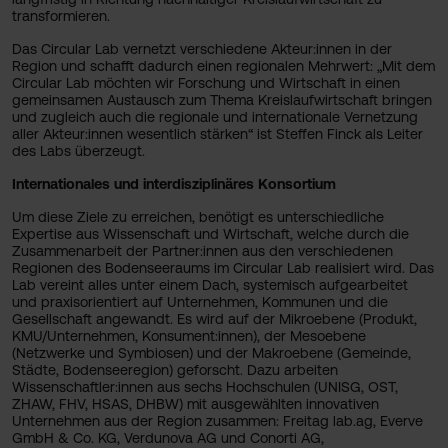
transformieren.
Das Circular Lab vernetzt verschiedene Akteur:innen in der
Region und schafft dadurch einen regionalen Mehrwert: „Mit dem
Circular Lab möchten wir Forschung und Wirtschaft in einen
gemeinsamen Austausch zum Thema Kreislaufwirtschaft bringen
und zugleich auch die regionale und internationale Vernetzung
aller Akteur:innen wesentlich stärken“ ist Steffen Finck als Leiter
des Labs überzeugt.
Internationales und interdisziplinäres Konsortium
Um diese Ziele zu erreichen, benötigt es unterschiedliche
Expertise aus Wissenschaft und Wirtschaft, welche durch die
Zusammenarbeit der Partner:innen aus den verschiedenen
Regionen des Bodenseeraums im Circular Lab realisiert wird. Das
Lab vereint alles unter einem Dach, systemisch aufgearbeitet
und praxisorientiert auf Unternehmen, Kommunen und die
Gesellschaft angewandt. Es wird auf der Mikroebene (Produkt,
KMU/Unternehmen, Konsument:innen), der Mesoebene
(Netzwerke und Symbiosen) und der Makroebene (Gemeinde,
Städte, Bodenseeregion) geforscht. Dazu arbeiten
Wissenschaftler:innen aus sechs Hochschulen (UNISG, OST,
ZHAW, FHV, HSAS, DHBW) mit ausgewählten innovativen
Unternehmen aus der Region zusammen: Freitag lab.ag, Everve
GmbH & Co. KG, Verdunova AG und Conorti AG,