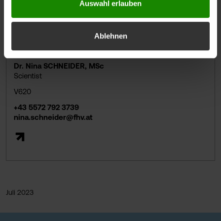
Auswahl erlauben
Ablehnen
Dr. Nina SCHNEIDER, MSc
Scientist
V620
+43 5572 792 3739
nina.schneider@fhv.at
Juli 2023