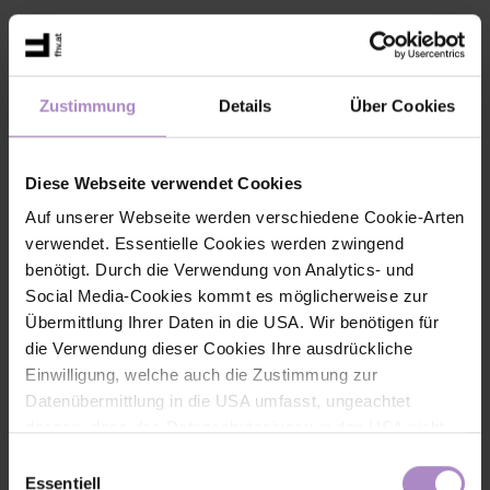
Lebenslauf
Zustimmung
Details
Über Cookies
Seit 2017: Labortechniker, Forschungszentrum Human-Centred
Technologies, FHV - Vorarlberg University of Applied Sciences
Diese Webseite verwendet Cookies
2014 – 2017: Wissenschaftlicher Mitarbeiter, Forschungszentrum
Human-Centred Technologies, FHV - Vorarlberg University of
Auf unserer Webseite werden verschiedene Cookie-Arten
Applied Sciences
verwendet. Essentielle Cookies werden zwingend
benötigt. Durch die Verwendung von Analytics- und
2013 – 2013: User Interface Entwickler, WolfVision GmbH
Social Media-Cookies kommt es möglicherweise zur
2010 – 2013: Bachelorstudium Mechatronik, FHV - Vorarlberg
Übermittlung Ihrer Daten in die USA. Wir benötigen für
University of Applied Sciences
die Verwendung dieser Cookies Ihre ausdrückliche
Einwilligung, welche auch die Zustimmung zur
Kontaktinformationen
Datenübermittlung in die USA umfasst, ungeachtet
dessen, dass das Datenschutzniveau in den USA nicht
+43 5572 792 3723
jenem in der EU entspricht und dies Beeinträchtigungen
Einwilligungsauswahl
für die Rechte und Freiheiten der betroffenen Personen
Essentiell