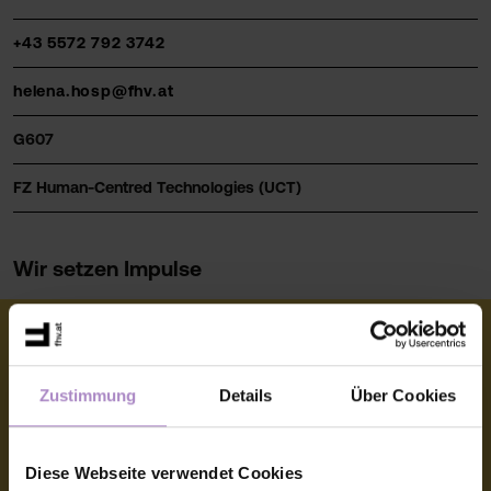
+43 5572 792 3742
helena.hosp@fhv.at
G607
FZ Human-Centred Technologies (UCT)
Wir setzen Impulse
Zustimmung
Details
Über Cookies
© FHV 2026
Impressum
Diese Webseite verwendet Cookies