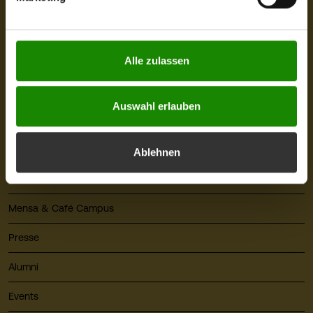
Newsletter abonnieren
berührt. Weitere Informationen zum Datenschutz finden
Sie unter
https://www.fhv.at/datenschutz
Alle zulassen
Quicklinks
Auswahl erlauben
Über die FHV
Karriere
Ablehnen
Bibliothek
Mensa & Café Campus
Presse
Alumni
Events