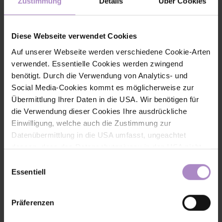
Zustimmung
Details
Über Cookies
Pflanzen, Tiere, Schnittstellen und Sensoren zum Einsatz
kommen, Materialien können entwickelt, recycelt oder in einem
neuen Kontext verwendet werden.
Diese Webseite verwendet Cookies
Eine Gruppe entwickelt einen Algenbioreaktor, weitere Projekte
beschäftigen sich mit der Pilzzucht, Kompostierung und der
Auf unserer Webseite werden verschiedene Cookie-Arten
Klimarelevanz von Mooren in Korea und Österreich.
verwendet. Essentielle Cookies werden zwingend
benötigt. Durch die Verwendung von Analytics- und
Social Media-Cookies kommt es möglicherweise zur
Bachelorprojekte
Übermittlung Ihrer Daten in die USA. Wir benötigen für
die Verwendung dieser Cookies Ihre ausdrückliche
Einwilligung, welche auch die Zustimmung zur
Datenübermittlung in die USA umfasst, ungeachtet
InterStella
dessen, dass das Datenschutzniveau in den USA nicht
jenem in der EU entspricht und dies Beeinträchtigungen
Einwilligungsauswahl
für die Rechte und Freiheiten der betroffenen Personen
Essentiell
nach sich ziehen kann. Die Einwilligung erteilen Sie
Internationales Kooperationsprojekt HOWEST
dadurch, dass Sie die ausgewählten Cookies durch
Präferenzen
Aktivierung des Buttons akzeptieren. Sie können Ihre
Einwilligung zur Cookie-Verwendung - durch Click auf