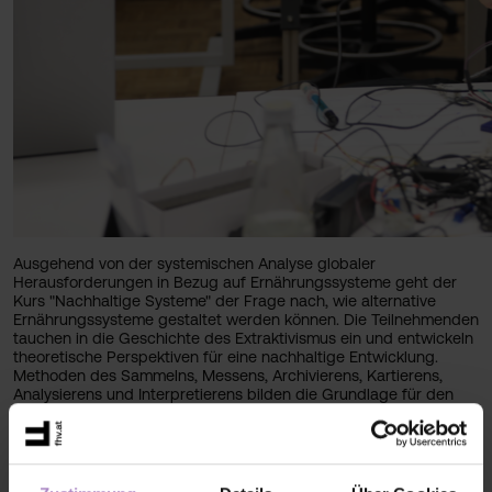
Ausgehend von der systemischen Analyse globaler
Herausforderungen in Bezug auf Ernährungssysteme geht der
Kurs "Nachhaltige Systeme" der Frage nach, wie alternative
Ernährungssysteme gestaltet werden können. Die Teilnehmenden
tauchen in die Geschichte des Extraktivismus ein und entwickeln
theoretische Perspektiven für eine nachhaltige Entwicklung.
Methoden des Sammelns, Messens, Archivierens, Kartierens,
Analysierens und Interpretierens bilden die Grundlage für den
designbasierten Forschungsprozess. Die gewonnenen
Erkenntnisse fließen in die Entwicklung von Prototypen ein, die
schließlich in den Entwurf eines Modells für ein autarkes
Ernährungssystem münden.
Dabei können auch verschiedene biologische Organismen,