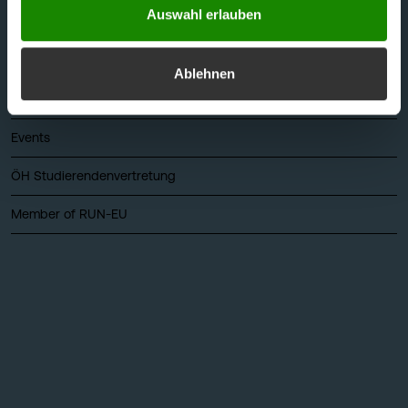
Auswahl erlauben
Mensa & Café Campus
Presse
Ablehnen
Alumni
Events
ÖH Studierendenvertretung
Member of RUN-EU