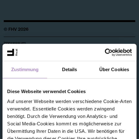
© FHV 2026
Impressum
Allgemeine Geschäftsbedingungen
Datenschutz
Zustimmung
Details
Über Cookies
Barrierefreiheitserklärung
Diese Webseite verwendet Cookies
Hinweisgeber:innensystem (Whistleblower-System)
Auf unserer Webseite werden verschiedene Cookie-Arten
Amtssignatur, elektronische Signatur
verwendet. Essentielle Cookies werden zwingend
benötigt. Durch die Verwendung von Analytics- und
Social Media-Cookies kommt es möglicherweise zur
Kontakt
Übermittlung Ihrer Daten in die USA. Wir benötigen für
die Verwendung dieser Cookies Ihre ausdrückliche
FHV - Vorarlberg University of Applied Sciences