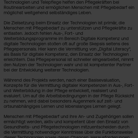
Technologien und Telepflege helfen den Pflegekräften bei
Routinearbeiten und ermöglichen Menschen mit Pflegebedarf ein
möglichst weitgehend selbständiges Leben.
Die Zielsetzung beim Einsatz der Technologien ist primär, die
Menschen mit Pflegebedarf zu unterstützen und Pflegekräfte zu
entlasten. Jedoch fehlen Aus-, Fort- und
Weiterbildungsprogramme im Bereich Digitale Kompetenz und
digitale Technologien stoßen oft auf große Skepsis seitens des
Pflegepersonals. Hier kann die Vermittlung von „Digital Literacy“,
als Basis für digitale Kompetenz, den Einsatz der Technologien
erleichtern. Das Pflegepersonal ist schneller eingearbeitet, nimmt
den Nutzen der Technologien wahr und ist kompetenter Partner
bei der Entwicklung weiterer Technologien.
Während des Projekts werden, nach einer Basisevaluation,
Konzepte für die Vermittlung digitaler Kompetenzen in Aus-, Fort-
und Weiterbildung in der Pflege entwickelt, realisiert und
evaluiert. Um auf die Arbeitsbedingungen in der Pflege Rücksicht
zu nehmen, wird dabei besonders Augenmerk auf zeit- und
ortsunabhängiges Lernen und lebenslanges Lernen gelegt.
Menschen mit Pflegebedarf und ihre An- und Zugehörigen sollen
ermächtigt werden, aktiv und kompetent über den Einsatz von
Gesundheits- und Pflegetechnologien mitzuentscheiden durch
die Vermittlung notwendiger Kenntnisse über die Funktionsweise
dieser Technologien sowie deren Chancen, Herausforderungen