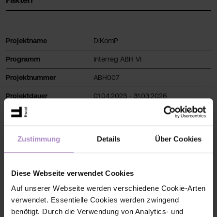
Projektname
DiKomP
Programm
Interreg ABH VI
Projektnummer
ABH007
Projektdauer
01.04.2023 - 31.03.2026
Projektbudget ges.
411.698,00 EUR
Anteil FHV
197.960,00 EUR
Zustimmung
Details
Über Cookies
Projektwebsite
https://dikomp.fhv.at/
Diese Webseite verwendet Cookies
Auf unserer Webseite werden verschiedene Cookie-Arten
verwendet. Essentielle Cookies werden zwingend
Kontakt
benötigt. Durch die Verwendung von Analytics- und