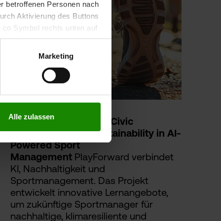
der betroffenen Personen nach
durch Aktivierung des Buttons
e co Symbol rechts unten auf
keit der aufgrund der
m Datenschutz finden Sie
Marketing
Alle zulassen
PlayForward | Driving Civic
Engagement and Sustainability in AI-
Powered Sport
Management
PlayForward verbindet
KI, Nachhaltigkeit und
Sportmanagement. Das Projekt
entwickelt innovative Lernangebote,
um zukünftige Sportmanager für
nachhaltige, klimaresiliente und