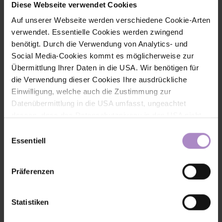
Diese Webseite verwendet Cookies
#alumni
#fhv aktuell
#technik
#wirtschaft
Auf unserer Webseite werden verschiedene Cookie-Arten
verwendet. Essentielle Cookies werden zwingend
benötigt. Durch die Verwendung von Analytics- und
Social Media-Cookies kommt es möglicherweise zur
Übermittlung Ihrer Daten in die USA. Wir benötigen für
die Verwendung dieser Cookies Ihre ausdrückliche
Einwilligung, welche auch die Zustimmung zur
Datenübermittlung in die USA umfasst, ungeachtet
dessen, dass das Datenschutzniveau in den USA nicht
jenem in der EU entspricht und dies Beeinträchtigungen
Einwilligungsauswahl
für die Rechte und Freiheiten der betroffenen Personen
Essentiell
nach sich ziehen kann. Die Einwilligung erteilen Sie
dadurch, dass Sie die ausgewählten Cookies durch
Präferenzen
Aktivierung des Buttons akzeptieren. Sie können Ihre
KI-KompassLab: Qualifizierung für die strategische Nutzung
Einwilligung zur Cookie-Verwendung - durch Click auf
von KI
Das KI-KompassLab unterstützt Vorarlberger KMU dabei,
Künstliche Intelligenz strategisch und verantwortungsvoll
das runde co Symbol rechts unten auf der Webseite -
Statistiken
einzusetzen. Gemeinsam werden KI-Kompetenzen aufgebaut
jederzeit widerrufen. Durch den Widerruf der Einwilligung
und nachhaltige KI-Strategien für die digitale Zukunft entwickelt.