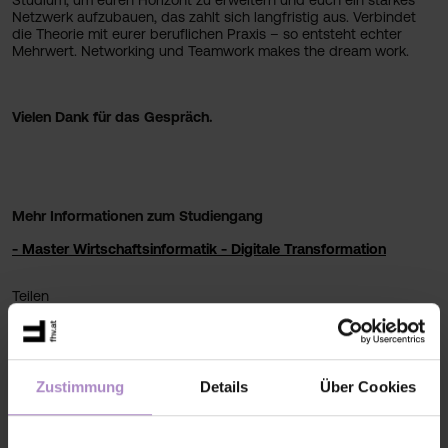
Studium, um euren Horizont zu erweitern und euch ein starkes
Netzwerk aufzubauen, das zahlt sich langfristig aus. Verbindet
die Theorie mit eurer beruflichen Praxis – so entsteht echter
Mehrwert. Networking und Teamwork makes the dream work.
Vielen Dank für das Gespräch.
Mehr Informationen zum Studiengang
- Master Wirtschaftsinformatik - Digitale Transformation
Teilen
Zustimmung
Details
Über Cookies
< zurück zur Übersicht