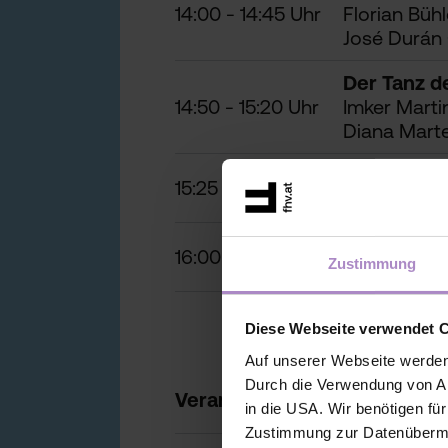
14:00 - 14:45 Uhr
Florian Büh
José Durán 
Der Tanz d
14:50 - 15:20 Uhr
Imker Martin
Diana Marte
Ausstellun
15:25 - 15:55 Uhr
Studierend
Arbeitsteil
16:00 Uhr
Zustimmung
Fawad Qadir
Diese Webseite verwendet 
Auf unserer Webseite werden
Durch die Verwendung von An
Veranstaltungsort: FHV (CAM
in die USA. Wir benötigen fü
Zustimmung zur Datenübermit