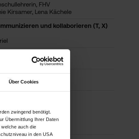
schullehrerin, FHV
nie Kirsamer, Lena Kächele
mmunizieren und kollaborieren (T, X)
iel
Über Cookies
rden zwingend benötigt.
r Übermittlung Ihrer Daten
, welche auch die
schutzniveau in den USA