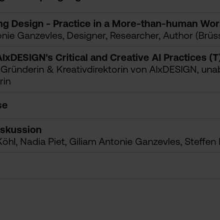
g Design - Practice in a More-than-human Worl
nie Ganzevles, Designer, Researcher, Author (Brüss
AIxDESIGN's Critical and Creative AI Practices (T
, Gründerin & Kreativdirektorin von AIxDESIGN, un
rin
se
skussion
öhl, Nadia Piet, Giliam Antonie Ganzevles, Steffen