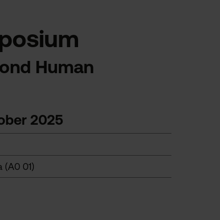
posium
eyond Human
tober 2025
a (A0 01)