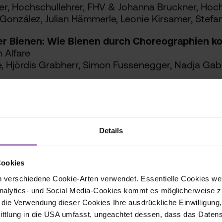
ler, Hochschullehrer, FHV & Johanna Bruckner, Hoch
González, Julian Hämmerle, Leonie Kirsamer, Stefa
er Bienen: Wie Bienen durch Choreographien ko
 Alfare
, Hjördis Grabherr, Simon Fussenegger, Nadja Gabr
gsführung
e der FHV
ig - Die kollektive Intelligenz der Ameisen (X)
Details
e, Edeltraud Pfeiffer, Marie Hess, Dominic Kühne
Cookies
 verschiedene Cookie-Arten verwendet. Essentielle Cookies we
alytics- und Social Media-Cookies kommt es möglicherweise zu
PUS V, Hochschulstraße 1)
r die Verwendung dieser Cookies Ihre ausdrückliche Einwilligung
tlung in die USA umfasst, ungeachtet dessen, dass das Daten