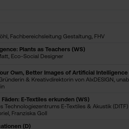
öhl, Fachbereichsleitung Gestaltung, FHV
ligence: Plants as Teachers (WS)
att, Eco-Social Designer
ur Own, Better Images of Artificial Intelligenc
 Gründerin & Kreativdirektorin von AIxDESIGN, una
in
e Fäden: E-Textiles erkunden (WS)
es Technologiezentrums E-Textiles & Akustik (DITF)
iel, Franziska Goll
ationen (D)