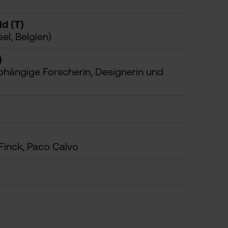
d (T)
el, Belgien)
)
abhängige Forscherin, Designerin und
 Finck, Paco Calvo