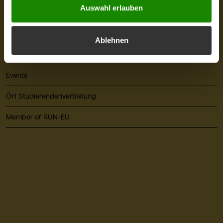
Auswahl erlauben
Mensa & Café Campus
Presse
Ablehnen
Alumni
Events
ÖH Studierendenvertretung
Member of RUN-EU