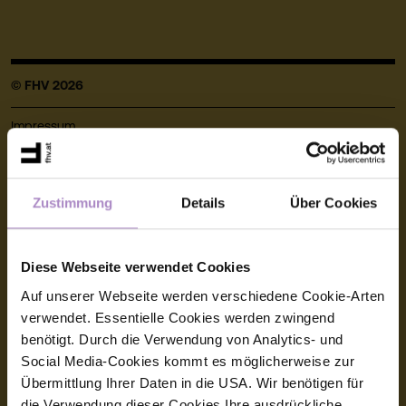
© FHV 2026
Impressum
Allgemeine Geschäftsbedingungen
Datenschutz
Zustimmung
Details
Über Cookies
Barrierefreiheitserklärung
Diese Webseite verwendet Cookies
Hinweisgeber:innensystem (Whistleblower-System)
Auf unserer Webseite werden verschiedene Cookie-Arten
Amtssignatur, elektronische Signatur
verwendet. Essentielle Cookies werden zwingend
benötigt. Durch die Verwendung von Analytics- und
Social Media-Cookies kommt es möglicherweise zur
Kontakt
Übermittlung Ihrer Daten in die USA. Wir benötigen für
die Verwendung dieser Cookies Ihre ausdrückliche
FHV - Vorarlberg University of Applied Sciences