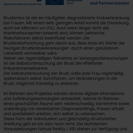
Brustkrebs ist die am häufigsten diagnostizierte Krebserkrankung
bei Frauen. Mit einem sehr geringen Anteil kommt die Erkrankung
auch bei Männern vor (1%). Auch wenn längst nicht alle
Krankheitsursachen bekannt sind, können zahlreiche
Risikofaktoren selbst beeinflusst werden. Die
Brustkrebsforschung geht davon aus, dass etwa ein Viertel der
heutigen Brustkrebserkrankungen durch einen gesünderen
Lebensstil vermeidbar wäre.
Neben der regelmäßigen Teilnahme an Vorsorgeuntersuchungen
ist die Selbstuntersuchung der Brust die effektivste
Präventionsmaßnahme.
Die Selbstuntersuchung der Brust, sollte jede Frau regelmäßig,
systematisch selbst durchführen, um Veränderungen in der
Brust, möglichst frühzeitig zu erkennen.
Im Rahmen des Projektes werden diverse digitale Informations-
und Aufklärungstechnologien entwickelt, welche im Rahmen
eines geschützten Raums sehr niederschwellig, barrierefrei sowie
unabhängig von vereinbarten Diagnosesettings, Frauen virtuell
und spezialisiert anleiten, sich selbst zu untersuchen.
Diese Form der individuellen und gleichzeitig strukturierten
Anleitung gibt es bis dato noch nicht. Die technischen
Voraussetzungen (Virtual Reality / VR) stehen zur Verfügung und