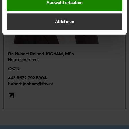
Auswahl erlauben
Ablehnen
Dr. Hubert Roland JOCHAM, MSc
Hochschullehrer
G608
+43 5572 792 5904
hubert.jocham@fhv.at