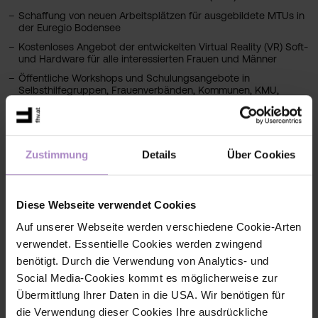
Schaffung von neuen Arbeitsplätzen für ausgebildete MTUs in
der Euregio Bodensee
Kostenloses Angebot der entwickelten Virtual Reality (VR) Soft-
und Hardware für alle interessierten Frauen und Männer
Öffentliche Workshops und Schulungsangebote in
Selbsthilfegruppen, Frauenverbänden, Kommunen, KMU,
Schulen,etc.
Gewinnung von weiteren Unternehmen für die Durchführung
der Brusttastuntersuchungen und Anleitung zur
Selbstuntersuchung der Brust im Rahmen des betrieblichen
Zustimmung
Details
Über Cookies
Gesundheitsmanagements
Vernetzung und Zusammenarbeit mit weiteren nationalen und
internationalen Playern im Gesundheitsbereich und
gesundheitsrelevanten Nonprofit-Organisationen (NGOs)
Diese Webseite verwendet Cookies
Etablierung des MammAware Projektes in weiteren
Auf unserer Webseite werden verschiedene Cookie-Arten
europäischen Ländern, über das Projektende hinaus
verwendet. Essentielle Cookies werden zwingend
benötigt. Durch die Verwendung von Analytics- und
Social Media-Cookies kommt es möglicherweise zur
Fakten
Übermittlung Ihrer Daten in die USA. Wir benötigen für
die Verwendung dieser Cookies Ihre ausdrückliche
Projektname
MammAware