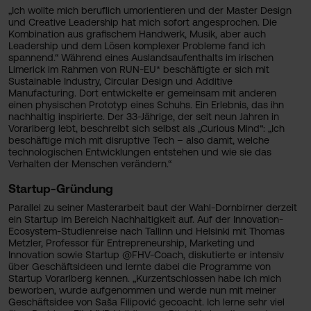
„Ich wollte mich beruflich umorientieren und der Master Design
und Creative Leadership hat mich sofort angesprochen. Die
Kombination aus grafischem Handwerk, Musik, aber auch
Leadership und dem Lösen komplexer Probleme fand ich
spannend.“ Während eines Auslandsaufenthalts im irischen
Limerick im Rahmen von RUN-EU* beschäftigte er sich mit
Sustainable Industry, Circular Design und Additive
Manufacturing. Dort entwickelte er gemeinsam mit anderen
einen physischen Prototyp eines Schuhs. Ein Erlebnis, das ihn
nachhaltig inspirierte. Der 33-Jährige, der seit neun Jahren in
Vorarlberg lebt, beschreibt sich selbst als „Curious Mind“: „Ich
beschäftige mich mit disruptive Tech – also damit, welche
technologischen Entwicklungen entstehen und wie sie das
Verhalten der Menschen verändern.“
Startup-Gründung
Parallel zu seiner Masterarbeit baut der Wahl-Dornbirner derzeit
ein Startup im Bereich Nachhaltigkeit auf. Auf der Innovation-
Ecosystem-Studienreise nach Tallinn und Helsinki mit Thomas
Metzler, Professor für Entrepreneurship, Marketing und
Innovation sowie Startup @FHV-Coach, diskutierte er intensiv
über Geschäftsideen und lernte dabei die Programme von
Startup Vorarlberg kennen. „Kurzentschlossen habe ich mich
beworben, wurde aufgenommen und werde nun mit meiner
Geschäftsidee von Saša Filipović gecoacht. Ich lerne sehr viel