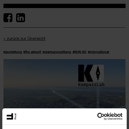
< zurück zur Übersicht
#gestaltung
#fhv aktuell
#startupvorarlberg
#RUN-EU
#international