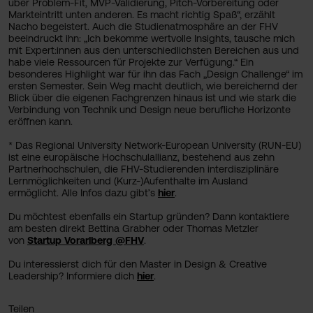
über Problem-Fit, MVP-Validierung, Pitch-Vorbereitung oder
Markteintritt unten anderen. Es macht richtig Spaß“, erzählt
Nacho begeistert. Auch die Studienatmosphäre an der FHV
beeindruckt ihn: „Ich bekomme wertvolle Insights, tausche mich
mit Expert:innen aus den unterschiedlichsten Bereichen aus und
habe viele Ressourcen für Projekte zur Verfügung.“ Ein
besonderes Highlight war für ihn das Fach „Design Challenge“ im
ersten Semester. Sein Weg macht deutlich, wie bereichernd der
Blick über die eigenen Fachgrenzen hinaus ist und wie stark die
Verbindung von Technik und Design neue berufliche Horizonte
eröffnen kann.
* Das Regional University Network-European University (RUN-EU)
ist eine europäische Hochschulallianz, bestehend aus zehn
Partnerhochschulen, die FHV-Studierenden interdisziplinäre
Lernmöglichkeiten und (Kurz-)Aufenthalte im Ausland
ermöglicht. Alle Infos dazu gibt’s
hier
.
Du möchtest ebenfalls ein Startup gründen? Dann kontaktiere
am besten direkt Bettina Grabher oder Thomas Metzler
von
Startup Vorarlberg @FHV
.
Du interessierst dich für den Master in Design & Creative
Leadership? Informiere dich
hier
.
Teilen