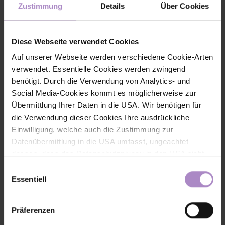
Zustimmung
Details
Über Cookies
KI-KompassLab: Qualifizierung für die strategische Nutzung
von KI
Das KI-KompassLab unterstützt Vorarlberger KMU dabei,
Diese Webseite verwendet Cookies
Künstliche Intelligenz strategisch und verantwortungsvoll
einzusetzen. Gemeinsam werden KI-Kompetenzen aufgebaut
Auf unserer Webseite werden verschiedene Cookie-Arten
und nachhaltige KI-Strategien für die digitale Zukunft entwickelt.
verwendet. Essentielle Cookies werden zwingend
#laufende Projekte DBT
benötigt. Durch die Verwendung von Analytics- und
Social Media-Cookies kommt es möglicherweise zur
Übermittlung Ihrer Daten in die USA. Wir benötigen für
die Verwendung dieser Cookies Ihre ausdrückliche
Einwilligung, welche auch die Zustimmung zur
Datenübermittlung in die USA umfasst, ungeachtet
dessen, dass das Datenschutzniveau in den USA nicht
jenem in der EU entspricht und dies Beeinträchtigungen
Einwilligungsauswahl
für die Rechte und Freiheiten der betroffenen Personen
Essentiell
nach sich ziehen kann. Die Einwilligung erteilen Sie
dadurch, dass Sie die ausgewählten Cookies durch
Präferenzen
Aktivierung des Buttons akzeptieren. Sie können Ihre