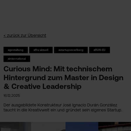
< zurück zur Übersicht
#gestaltung
#fhv aktuell
#startupvorarlberg
#RUN-EU
#international
Curious Mind: Mit technischem
Hintergrund zum Master in Design
& Creative Leadership
16.12.2025
Der ausgebildete Konstrukteur José Ignacio Durán González
taucht in die Kreativwelt ein und gründet sein eigenes Startup.