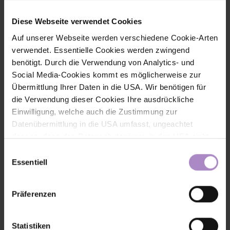
Nitsch erzählen im Interview, wie aus ihrer Idee eine Community
entstanden ist, welche Rolle die FHV dabei gespielt hat und
Diese Webseite verwendet Cookies
warum echte Begegnungen wichtiger als sportliche
Höchstleistungen sind.
Auf unserer Webseite werden verschiedene Cookie-Arten
#fhv aktuell
verwendet. Essentielle Cookies werden zwingend
benötigt. Durch die Verwendung von Analytics- und
#wirtschaft
Social Media-Cookies kommt es möglicherweise zur
#startupvorarlberg
Übermittlung Ihrer Daten in die USA. Wir benötigen für
die Verwendung dieser Cookies Ihre ausdrückliche
Einwilligung, welche auch die Zustimmung zur
Datenübermittlung in die USA umfasst, ungeachtet
dessen, dass das Datenschutzniveau in den USA nicht
jenem in der EU entspricht und dies Beeinträchtigungen
Einwilligungsauswahl
für die Rechte und Freiheiten der betroffenen Personen
Essentiell
nach sich ziehen kann. Die Einwilligung erteilen Sie
dadurch, dass Sie die ausgewählten Cookies durch
Präferenzen
Aktivierung des Buttons akzeptieren. Sie können Ihre
Einwilligung zur Cookie-Verwendung - durch Click auf
das runde co Symbol rechts unten auf der Webseite -
Statistiken