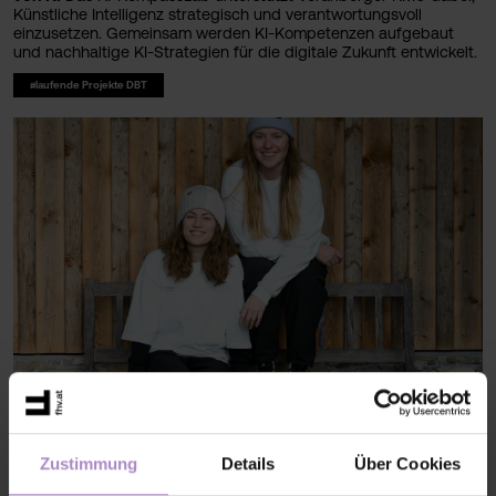
Künstliche Intelligenz strategisch und verantwortungsvoll
einzusetzen. Gemeinsam werden KI-Kompetenzen aufgebaut
und nachhaltige KI-Strategien für die digitale Zukunft entwickelt.
#laufende Projekte DBT
Gemeinsam raus, gemeinsam wachsen
Menschen in Bewegung
Zustimmung
Details
Über Cookies
bringen und miteinander verbinden, das ist die Idee hinter RAUS
Collective. Die FHV-Studentinnen Teresa Hezel und Katharina