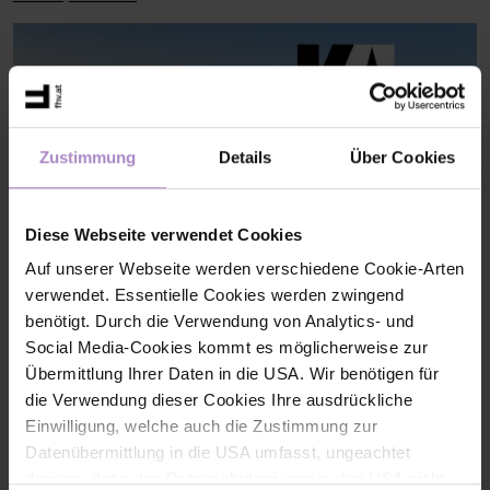
Zustimmung
Details
Über Cookies
Diese Webseite verwendet Cookies
Auf unserer Webseite werden verschiedene Cookie-Arten
verwendet. Essentielle Cookies werden zwingend
benötigt. Durch die Verwendung von Analytics- und
Social Media-Cookies kommt es möglicherweise zur
KI-KompassLab: Qualifizierung für die strategische Nutzung
von KI
Das KI-KompassLab unterstützt Vorarlberger KMU dabei,
Übermittlung Ihrer Daten in die USA. Wir benötigen für
Künstliche Intelligenz strategisch und verantwortungsvoll
die Verwendung dieser Cookies Ihre ausdrückliche
einzusetzen. Gemeinsam werden KI-Kompetenzen aufgebaut
Einwilligung, welche auch die Zustimmung zur
und nachhaltige KI-Strategien für die digitale Zukunft entwickelt.
Datenübermittlung in die USA umfasst, ungeachtet
#laufende Projekte DBT
dessen, dass das Datenschutzniveau in den USA nicht