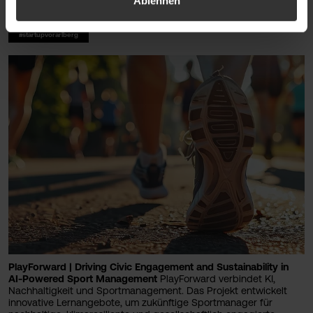
Ablehnen
#wirtschaft
#startupvorarlberg
PlayForward | Driving Civic Engagement and Sustainability in
AI-Powered Sport Management
PlayForward verbindet KI,
Nachhaltigkeit und Sportmanagement. Das Projekt entwickelt
innovative Lernangebote, um zukünftige Sportmanager für