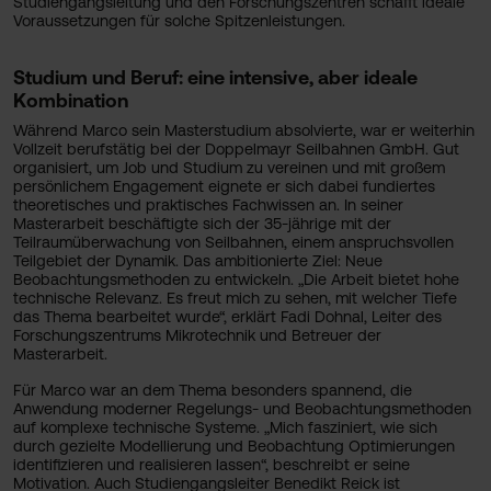
Studiengangsleitung und den Forschungszentren schafft ideale
Voraussetzungen für solche Spitzenleistungen.
Studium und Beruf: eine intensive, aber ideale
Kombination
Während Marco sein Masterstudium absolvierte, war er weiterhin
Vollzeit berufstätig bei der Doppelmayr Seilbahnen GmbH. Gut
organisiert, um Job und Studium zu vereinen und mit großem
persönlichem Engagement eignete er sich dabei fundiertes
theoretisches und praktisches Fachwissen an. In seiner
Masterarbeit beschäftigte sich der 35-jährige mit der
Teilraumüberwachung von Seilbahnen, einem anspruchsvollen
Teilgebiet der Dynamik. Das ambitionierte Ziel: Neue
Beobachtungsmethoden zu entwickeln. „Die Arbeit bietet hohe
technische Relevanz. Es freut mich zu sehen, mit welcher Tiefe
das Thema bearbeitet wurde“, erklärt Fadi Dohnal, Leiter des
Forschungszentrums Mikrotechnik und Betreuer der
Masterarbeit.
Für Marco war an dem Thema besonders spannend, die
Anwendung moderner Regelungs- und Beobachtungsmethoden
auf komplexe technische Systeme. „Mich fasziniert, wie sich
durch gezielte Modellierung und Beobachtung Optimierungen
identifizieren und realisieren lassen“, beschreibt er seine
Motivation. Auch Studiengangsleiter Benedikt Reick ist