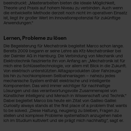
beeindruckt: „Masterarbeiten bieten die ideale Möglichkeit,
Theorie und Praxis auf hohem Niveau zu verbinden. Auch wenn
die entwickelte Methode derzeit noch nicht im operativen Einsatz
ist, liegt ihr großer Wert im Innovationspotenzial für zukünftige
Anwendungen.“
Lernen, Probleme zu lösen
Die Begeisterung für Mechatronik begleitet Marco schon lange.
Bereits 2009 begann er seine Lehre als Kfz-Mechatroniker bei
der Daimler AG in Hamburg. Die Verbindung von Mechanik und
Elektrotechnik faszinierte ihn von Anfang an: „Mechatronik ist für
mich eine Schlüsseltechnologie, vor allem mit Blick in die Zukunft.
Von elektrisch unterstützten Alltagsprodukten über Fahrzeuge
bis hin zu hochkomplexen Seilbahnanlagen – nahezu jedes
mechanische System enthält elektrische und intelligente
Komponenten. Das wird immer wichtiger für nachhaltige
Lösungen und das verantwortungsvolle Zusammenspiel von
Künstlicher Intelligenz und Mensch in Wissenschaft und Technik.“
Dabei begleitet Marco bis heute ein Zitat von Galileo Galilei:
Curiosity always stands at the first place of a problem that wants
to be solved. „Diese Haltung, neugierig zu bleiben, Fragen zu
stellen und komplexe Probleme systematisch anzugehen habe
ich im Studium kultiviert und sie prägt mich nachhaltig“, sagt er.