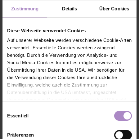
Teilen
Zustimmung
Details
Über Cookies
Diese Webseite verwendet Cookies
Auf unserer Webseite werden verschiedene Cookie-Arten
verwendet. Essentielle Cookies werden zwingend
< zurück zur Übersicht
benötigt. Durch die Verwendung von Analytics- und
Social Media-Cookies kommt es möglicherweise zur
#alumni
#fhv aktuell
#startupvorarlberg
#wirtschaft
Übermittlung Ihrer Daten in die USA. Wir benötigen für
die Verwendung dieser Cookies Ihre ausdrückliche
Einwilligung, welche auch die Zustimmung zur
Datenübermittlung in die USA umfasst, ungeachtet
dessen, dass das Datenschutzniveau in den USA nicht
jenem in der EU entspricht und dies Beeinträchtigungen
Einwilligungsauswahl
für die Rechte und Freiheiten der betroffenen Personen
Essentiell
nach sich ziehen kann. Die Einwilligung erteilen Sie
dadurch, dass Sie die ausgewählten Cookies durch
Präferenzen
Aktivierung des Buttons akzeptieren. Sie können Ihre