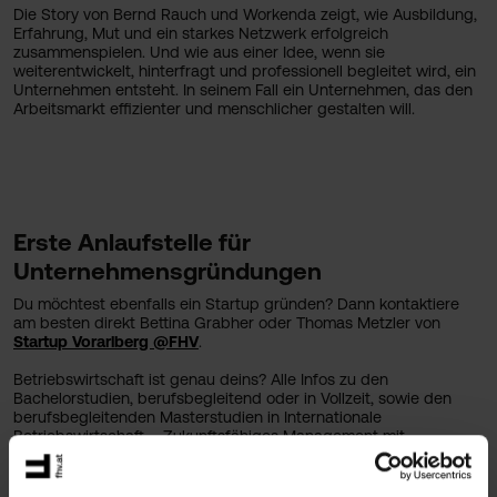
Die Story von Bernd Rauch und Workenda zeigt, wie Ausbildung,
Erfahrung, Mut und ein starkes Netzwerk erfolgreich
zusammenspielen. Und wie aus einer Idee, wenn sie
weiterentwickelt, hinterfragt und professionell begleitet wird, ein
Unternehmen entsteht. In seinem Fall ein Unternehmen, das den
Arbeitsmarkt effizienter und menschlicher gestalten will.
Erste Anlaufstelle für
Unternehmensgründungen
Du möchtest ebenfalls ein Startup gründen? Dann kontaktiere
am besten direkt Bettina Grabher oder Thomas Metzler von
Startup Vorarlberg @FHV
.
Betriebswirtschaft ist genau deins? Alle Infos zu den
Bachelorstudien, berufsbegleitend oder in Vollzeit, sowie den
berufsbegleitenden Masterstudien in Internationale
Betriebswirtschaft – Zukunftsfähiges Management mit
spannenden Vertiefungen oder International Management &
Leadership findest du
hier
.