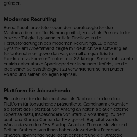
gründen.
Modernes Recruiting
Bernd Rauch arbeitete neben dem berufsbegleitenden
Masterstudium bei 11er Nahrungsmittel, zuletzt als Personalleiter.
In seiner Tätigkeit gewann er tiefe Einblicke in die
Herausforderungen des modernen Recruitings. „Die hohe
Dynamik am Arbeitsmarkt zeigte mir deutlich, wie schwierig es
für Unternehmen geworden war, schnell an qualifizierte
Fachkräfte zu kommen“, betont der 32-Jährige. Schon früh suchte
er sich daher starke Sparringpartner in seinem Umfeld, um die
Idee seiner Selbstständigkeit zu verwirklichen: seinen Bruder
Roland und seinen Kollegen Raphael.
Plattform für Jobsuchende
Ein entscheidender Moment war, als Raphael die Idee einer
Plattform für Jobsuchende präsentierte. Gemeinsam erkannten
sie sofort das Potenzial. Von Anfang an holten sie auch externe
Expertise dazu, insbesondere von Startup Vorarlberg, zu dem
auch das Startup Center der FHV gehört. Begleitet wurde
Workenda von den FHV Startup Coaches Thomas Metzler und
Bettina Grabher: „Von ihnen haben wir wertvolles Feedback
erhalten, spannende neue Ideen generiert und die Strategie