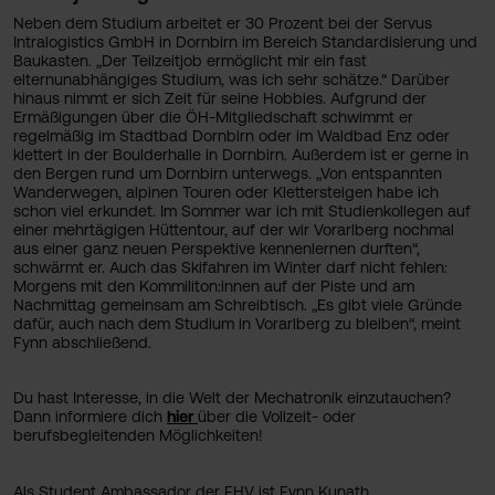
Neben dem Studium arbeitet er 30 Prozent bei der Servus
Intralogistics GmbH in Dornbirn im Bereich Standardisierung und
Baukasten. „Der Teilzeitjob ermöglicht mir ein fast
elternunabhängiges Studium, was ich sehr schätze.“ Darüber
hinaus nimmt er sich Zeit für seine Hobbies. Aufgrund der
Ermäßigungen über die ÖH-Mitgliedschaft schwimmt er
regelmäßig im Stadtbad Dornbirn oder im Waldbad Enz oder
klettert in der Boulderhalle in Dornbirn. Außerdem ist er gerne in
den Bergen rund um Dornbirn unterwegs. „Von entspannten
Wanderwegen, alpinen Touren oder Klettersteigen habe ich
schon viel erkundet. Im Sommer war ich mit Studienkollegen auf
einer mehrtägigen Hüttentour, auf der wir Vorarlberg nochmal
aus einer ganz neuen Perspektive kennenlernen durften“,
schwärmt er. Auch das Skifahren im Winter darf nicht fehlen:
Morgens mit den Kommiliton:innen auf der Piste und am
Nachmittag gemeinsam am Schreibtisch. „Es gibt viele Gründe
dafür, auch nach dem Studium in Vorarlberg zu bleiben“, meint
Fynn abschließend.
Du hast Interesse, in die Welt der Mechatronik einzutauchen?
Dann informiere dich
hier
über die Vollzeit- oder
berufsbegleitenden Möglichkeiten!
Als Student Ambassador der FHV ist Fynn Kunath