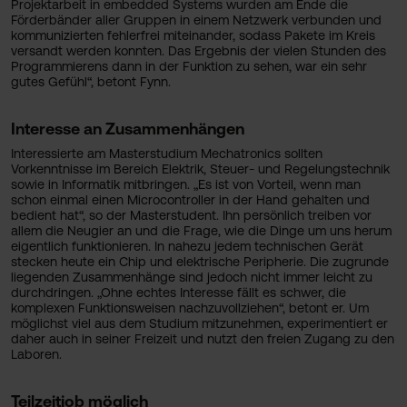
Projektarbeit in embedded Systems wurden am Ende die
Förderbänder aller Gruppen in einem Netzwerk verbunden und
kommunizierten fehlerfrei miteinander, sodass Pakete im Kreis
versandt werden konnten. Das Ergebnis der vielen Stunden des
Programmierens dann in der Funktion zu sehen, war ein sehr
gutes Gefühl“, betont Fynn.
Interesse an Zusammenhängen
Interessierte am Masterstudium Mechatronics sollten
Vorkenntnisse im Bereich Elektrik, Steuer- und Regelungstechnik
sowie in Informatik mitbringen. „Es ist von Vorteil, wenn man
schon einmal einen Microcontroller in der Hand gehalten und
bedient hat“, so der Masterstudent. Ihn persönlich treiben vor
allem die Neugier an und die Frage, wie die Dinge um uns herum
eigentlich funktionieren. In nahezu jedem technischen Gerät
stecken heute ein Chip und elektrische Peripherie. Die zugrunde
liegenden Zusammenhänge sind jedoch nicht immer leicht zu
durchdringen. „Ohne echtes Interesse fällt es schwer, die
komplexen Funktionsweisen nachzuvollziehen“, betont er. Um
möglichst viel aus dem Studium mitzunehmen, experimentiert er
daher auch in seiner Freizeit und nutzt den freien Zugang zu den
Laboren.
Teilzeitjob möglich