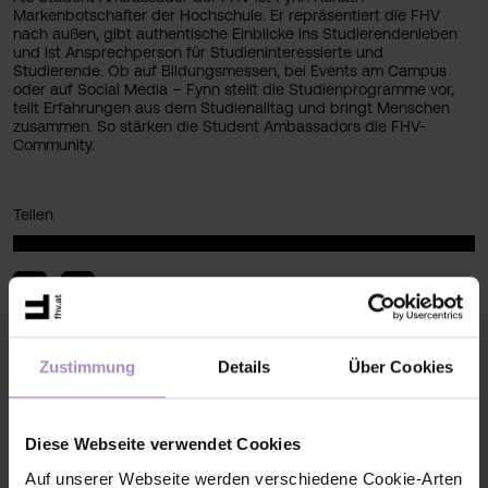
Markenbotschafter der Hochschule. Er repräsentiert die FHV
nach außen, gibt authentische Einblicke ins Studierendenleben
und ist Ansprechperson für Studieninteressierte und
Studierende. Ob auf Bildungsmessen, bei Events am Campus
oder auf Social Media – Fynn stellt die Studienprogramme vor,
teilt Erfahrungen aus dem Studienalltag und bringt Menschen
zusammen. So stärken die Student Ambassadors die FHV-
Community.
Teilen
Zustimmung
Details
Über Cookies
< zurück zur Übersicht
#fhv aktuell
#technik
Diese Webseite verwendet Cookies
Auf unserer Webseite werden verschiedene Cookie-Arten