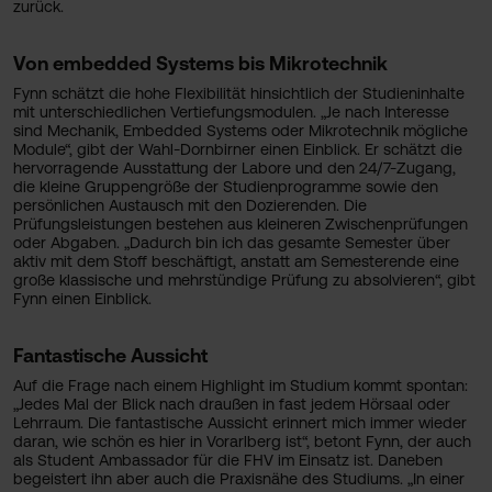
zurück.
Von embedded Systems bis Mikrotechnik
Fynn schätzt die hohe Flexibilität hinsichtlich der Studieninhalte
mit unterschiedlichen Vertiefungsmodulen. „Je nach Interesse
sind Mechanik, Embedded Systems oder Mikrotechnik mögliche
Module“, gibt der Wahl-Dornbirner einen Einblick. Er schätzt die
hervorragende Ausstattung der Labore und den 24/7-Zugang,
die kleine Gruppengröße der Studienprogramme sowie den
persönlichen Austausch mit den Dozierenden. Die
Prüfungsleistungen bestehen aus kleineren Zwischenprüfungen
oder Abgaben. „Dadurch bin ich das gesamte Semester über
aktiv mit dem Stoff beschäftigt, anstatt am Semesterende eine
große klassische und mehrstündige Prüfung zu absolvieren“, gibt
Fynn einen Einblick.
Fantastische Aussicht
Auf die Frage nach einem Highlight im Studium kommt spontan:
„Jedes Mal der Blick nach draußen in fast jedem Hörsaal oder
Lehrraum. Die fantastische Aussicht erinnert mich immer wieder
daran, wie schön es hier in Vorarlberg ist“, betont Fynn, der auch
als Student Ambassador für die FHV im Einsatz ist. Daneben
begeistert ihn aber auch die Praxisnähe des Studiums. „In einer