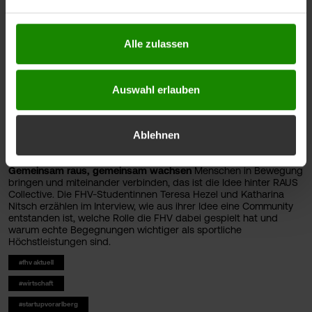
Sie unter
https://www.fhv.at/datenschutz
Alle zulassen
Auswahl erlauben
Ablehnen
Gemeinsam raus, gemeinsam wachsen
Menschen in Bewegung
bringen und miteinander verbinden, das ist die Idee hinter RAUS
Collective. Die FHV-Studentinnen Teresa Hezel und Katharina
Nitsch erzählen im Interview, wie aus ihrer Idee eine Community
entstanden ist, welche Rolle die FHV dabei gespielt hat und
warum echte Begegnungen wichtiger als sportliche
Höchstleistungen sind.
#fhv aktuell
#wirtschaft
#startupvorarlberg