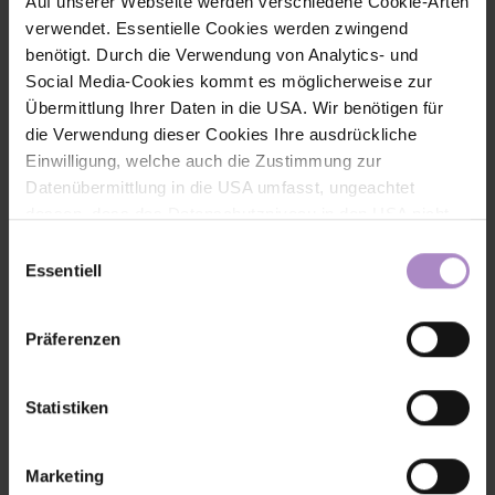
Auf unserer Webseite werden verschiedene Cookie-Arten
verwendet. Essentielle Cookies werden zwingend
benötigt. Durch die Verwendung von Analytics- und
Social Media-Cookies kommt es möglicherweise zur
Übermittlung Ihrer Daten in die USA. Wir benötigen für
Kontakt
die Verwendung dieser Cookies Ihre ausdrückliche
Einwilligung, welche auch die Zustimmung zur
Datenübermittlung in die USA umfasst, ungeachtet
dessen, dass das Datenschutzniveau in den USA nicht
jenem in der EU entspricht und dies Beeinträchtigungen
Einwilligungsauswahl
für die Rechte und Freiheiten der betroffenen Personen
Essentiell
nach sich ziehen kann. Die Einwilligung erteilen Sie
dadurch, dass Sie die ausgewählten Cookies durch
Präferenzen
Aktivierung des Buttons akzeptieren. Sie können Ihre
Einwilligung zur Cookie-Verwendung - durch Click auf
das runde co Symbol rechts unten auf der Webseite -
Statistiken
jederzeit widerrufen. Durch den Widerruf der Einwilligung
wird die Rechtmäßigkeit der aufgrund der Einwilligung bis
Marketing
zum Widerruf erfolgten Verarbeitung nicht
Dr. Katrin PALDAN