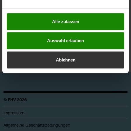
berührt. Weitere Informationen zum Datenschutz finden
Senior Scientist mit Gruppenleitung
Sie unter
https://www.fhv.at/datenschutz
G607
Alle zulassen
+43 5572 792 3719
katrin.paldan@fhv.at
Auswahl erlauben
Ablehnen
© FHV 2026
Impressum
Allgemeine Geschäftsbedingungen