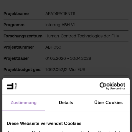
Projektname
APAT4PATIENTS
Programm
Interreg ABH VI
Forschungszentrum
Human-Centred Technologies der FHV
Projektnummer
ABH050
Projektdauer
01.05.2026 - 30.04.2029
Projektbudget ges.
1
.062.052,12
Mio.
EUR
Anteil FHV
244.930
EUR
FHV - Vorarlberg University of Applied
Projektkoordination
Sciences
Zustimmung
Details
Über Cookies
Rofides
SmartAngel
Projektpartner
HOCH Health Ostschweiz
Diese Webseite verwendet Cookies
Schwarzwald-Baar Klinikum
AK-arztkonsultation