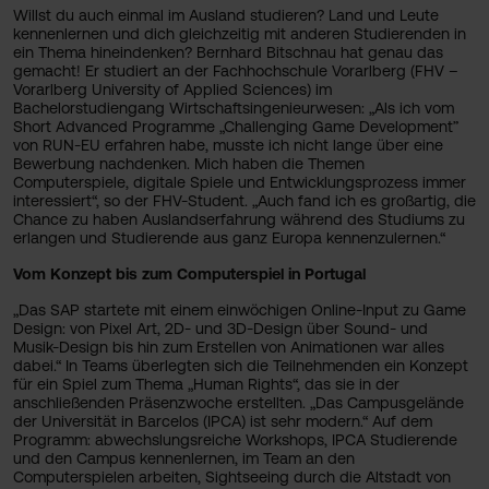
Willst du auch einmal im Ausland studieren? Land und Leute
kennenlernen und dich gleichzeitig mit anderen Studierenden in
ein Thema hineindenken? Bernhard Bitschnau hat genau das
gemacht! Er studiert an der Fachhochschule Vorarlberg (FHV –
Vorarlberg University of Applied Sciences) im
Bachelorstudiengang Wirtschaftsingenieurwesen: „Als ich vom
Short Advanced Programme „Challenging Game Development”
von RUN-EU erfahren habe, musste ich nicht lange über eine
Bewerbung nachdenken. Mich haben die Themen
Computerspiele, digitale Spiele und Entwicklungsprozess immer
interessiert“, so der FHV-Student. „Auch fand ich es großartig, die
Chance zu haben Auslandserfahrung während des Studiums zu
erlangen und Studierende aus ganz Europa kennenzulernen.“
Vom Konzept bis zum Computerspiel in Portugal
„Das SAP startete mit einem einwöchigen Online-Input zu Game
Design: von Pixel Art, 2D- und 3D-Design über Sound- und
Musik-Design bis hin zum Erstellen von Animationen war alles
dabei.“ In Teams überlegten sich die Teilnehmenden ein Konzept
für ein Spiel zum Thema „Human Rights“, das sie in der
anschließenden Präsenzwoche erstellten. „Das Campusgelände
der Universität in Barcelos (IPCA) ist sehr modern.“ Auf dem
Programm: abwechslungsreiche Workshops, IPCA Studierende
und den Campus kennenlernen, im Team an den
Computerspielen arbeiten, Sightseeing durch die Altstadt von