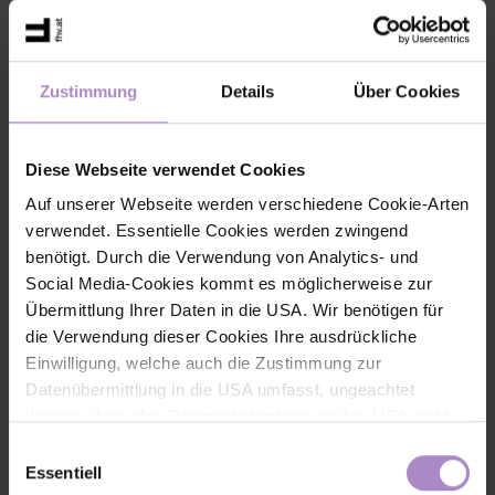
Zustimmung
Details
Über Cookies
Diese Webseite verwendet Cookies
Auf unserer Webseite werden verschiedene Cookie-Arten
KI-KompassLab: Qualifizierung für die strategische Nutzung
verwendet. Essentielle Cookies werden zwingend
von KI
Das KI-KompassLab unterstützt Vorarlberger KMU dabei,
benötigt. Durch die Verwendung von Analytics- und
Künstliche Intelligenz strategisch und verantwortungsvoll
einzusetzen. Gemeinsam werden KI-Kompetenzen aufgebaut
Social Media-Cookies kommt es möglicherweise zur
und nachhaltige KI-Strategien für die digitale Zukunft entwickelt.
Übermittlung Ihrer Daten in die USA. Wir benötigen für
#laufende Projekte DBT
die Verwendung dieser Cookies Ihre ausdrückliche
Einwilligung, welche auch die Zustimmung zur
Datenübermittlung in die USA umfasst, ungeachtet
dessen, dass das Datenschutzniveau in den USA nicht
jenem in der EU entspricht und dies Beeinträchtigungen
Einwilligungsauswahl
für die Rechte und Freiheiten der betroffenen Personen
Essentiell