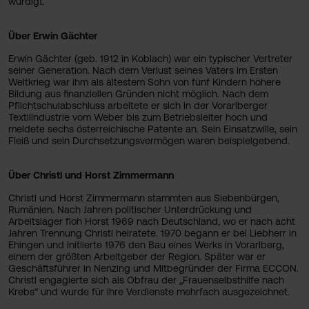
würdigt.
Über Erwin Gächter
Erwin Gächter (geb. 1912 in Koblach) war ein typischer Vertreter
seiner Generation. Nach dem Verlust seines Vaters im Ersten
Weltkrieg war ihm als ältestem Sohn von fünf Kindern höhere
Bildung aus finanziellen Gründen nicht möglich. Nach dem
Pflichtschulabschluss arbeitete er sich in der Vorarlberger
Textilindustrie vom Weber bis zum Betriebsleiter hoch und
meldete sechs österreichische Patente an. Sein Einsatzwille, sein
Fleiß und sein Durchsetzungsvermögen waren beispielgebend.
Über Christl und Horst Zimmermann
Christl und Horst Zimmermann stammten aus Siebenbürgen,
Rumänien. Nach Jahren politischer Unterdrückung und
Arbeitslager floh Horst 1969 nach Deutschland, wo er nach acht
Jahren Trennung Christl heiratete. 1970 begann er bei Liebherr in
Ehingen und initiierte 1976 den Bau eines Werks in Vorarlberg,
einem der größten Arbeitgeber der Region. Später war er
Geschäftsführer in Nenzing und Mitbegründer der Firma ECCON.
Christl engagierte sich als Obfrau der „Frauenselbsthilfe nach
Krebs“ und wurde für ihre Verdienste mehrfach ausgezeichnet.