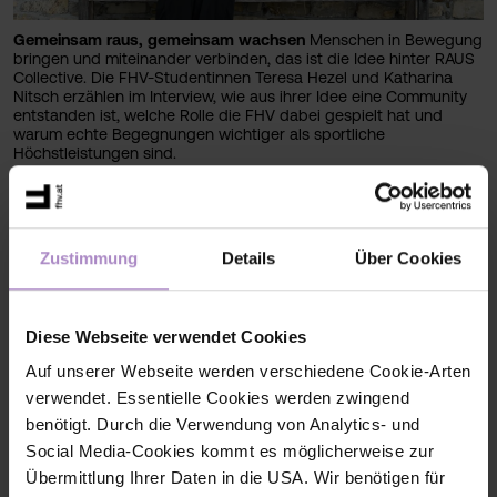
Gemeinsam raus, gemeinsam wachsen
Menschen in Bewegung
bringen und miteinander verbinden, das ist die Idee hinter RAUS
Collective. Die FHV-Studentinnen Teresa Hezel und Katharina
Nitsch erzählen im Interview, wie aus ihrer Idee eine Community
entstanden ist, welche Rolle die FHV dabei gespielt hat und
warum echte Begegnungen wichtiger als sportliche
Höchstleistungen sind.
#fhv aktuell
#wirtschaft
#startupvorarlberg
Zustimmung
Details
Über Cookies
Diese Webseite verwendet Cookies
Auf unserer Webseite werden verschiedene Cookie-Arten
verwendet. Essentielle Cookies werden zwingend
benötigt. Durch die Verwendung von Analytics- und
Social Media-Cookies kommt es möglicherweise zur
Übermittlung Ihrer Daten in die USA. Wir benötigen für