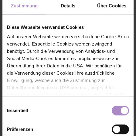
Teilen
Zustimmung
Details
Über Cookies
Diese Webseite verwendet Cookies
Auf unserer Webseite werden verschiedene Cookie-Arten
verwendet. Essentielle Cookies werden zwingend
< zurück zur Übersicht
benötigt. Durch die Verwendung von Analytics- und
Social Media-Cookies kommt es möglicherweise zur
#fhv aktuell
#gestaltung
#technik
Übermittlung Ihrer Daten in die USA. Wir benötigen für
die Verwendung dieser Cookies Ihre ausdrückliche
Einwilligung, welche auch die Zustimmung zur
Datenübermittlung in die USA umfasst, ungeachtet
dessen, dass das Datenschutzniveau in den USA nicht
jenem in der EU entspricht und dies Beeinträchtigungen
Einwilligungsauswahl
für die Rechte und Freiheiten der betroffenen Personen
Essentiell
nach sich ziehen kann. Die Einwilligung erteilen Sie
dadurch, dass Sie die ausgewählten Cookies durch
Präferenzen
Aktivierung des Buttons akzeptieren. Sie können Ihre