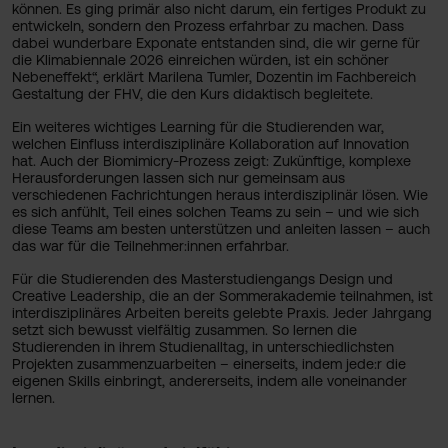
können. Es ging primär also nicht darum, ein fertiges Produkt zu
entwickeln, sondern den Prozess erfahrbar zu machen. Dass
dabei wunderbare Exponate entstanden sind, die wir gerne für
die Klimabiennale 2026 einreichen würden, ist ein schöner
Nebeneffekt“, erklärt Marilena Tumler, Dozentin im Fachbereich
Gestaltung der FHV, die den Kurs didaktisch begleitete.
Ein weiteres wichtiges Learning für die Studierenden war,
welchen Einfluss interdisziplinäre Kollaboration auf Innovation
hat. Auch der Biomimicry-Prozess zeigt: Zukünftige, komplexe
Herausforderungen lassen sich nur gemeinsam aus
verschiedenen Fachrichtungen heraus interdisziplinär lösen. Wie
es sich anfühlt, Teil eines solchen Teams zu sein – und wie sich
diese Teams am besten unterstützen und anleiten lassen – auch
das war für die Teilnehmer:innen erfahrbar.
Für die Studierenden des Masterstudiengangs Design und
Creative Leadership, die an der Sommerakademie teilnahmen, ist
interdisziplinäres Arbeiten bereits gelebte Praxis. Jeder Jahrgang
setzt sich bewusst vielfältig zusammen. So lernen die
Studierenden in ihrem Studienalltag, in unterschiedlichsten
Projekten zusammenzuarbeiten – einerseits, indem jede:r die
eigenen Skills einbringt, andererseits, indem alle voneinander
lernen.