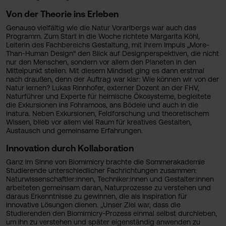
Von der Theorie ins Erleben
Genauso vielfältig wie die Natur Vorarlbergs war auch das
Programm. Zum Start in die Woche richtete Margarita Köhl,
Leiterin des Fachbereichs Gestaltung, mit ihrem Impuls „More-
Than-Human Design“ den Blick auf Designperspektiven, die nicht
nur den Menschen, sondern vor allem den Planeten in den
Mittelpunkt stellen. Mit diesem Mindset ging es dann erstmal
nach draußen, denn der Auftrag war klar: Wie können wir von der
Natur lernen? Lukas Rinnhofer, externer Dozent an der FHV,
Naturführer und Experte für heimische Ökosysteme, begleitete
die Exkursionen ins Fohramoos, ans Bödele und auch in die
inatura. Neben Exkursionen, Feldforschung und theoretischem
Wissen, blieb vor allem viel Raum für kreatives Gestalten,
Austausch und gemeinsame Erfahrungen.
Innovation durch Kollaboration
Ganz im Sinne von Biomimicry brachte die Sommerakademie
Studierende unterschiedlicher Fachrichtungen zusammen:
Naturwissenschaftler:innen, Techniker:innen und Gestalter:innen
arbeiteten gemeinsam daran, Naturprozesse zu verstehen und
daraus Erkenntnisse zu gewinnen, die als Inspiration für
innovative Lösungen dienen. „Unser Ziel war, dass die
Studierenden den Biomimicry-Prozess einmal selbst durchleben,
um ihn zu verstehen und später eigenständig anwenden zu