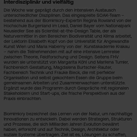
Interdisziplinär und vielfältig
Die Woche war geprägt durch den intensiven Austausch
unterschiedlicher Disziplinen. Das eingespielte SOAK-Team –
bestehend aus der Biomimicry-Expertin Regina Rowland von der
Hochschule Burgenland im Lead, Daniel Bayer vom Nationalpark
Neusiedler See als Scientist-at-the-Design Table, der als
Naturvermittler in den Bereichen Biodiversität und Klima arbeitet,
der Lektorin Elisabeth Kopf von der Universität für Angewandte
Kunst Wien und Maria Haberny von der Kunstakademie Krakau
– nahm die Teilnehmenden mit auf eine intensive Lernreise
zwischen Theorie, Feldforschung und Design. Seitens FHV
wurden sie unterstützt von Margarita Köhl und Marilena Tumler,
Fachbereich Gestaltung, Magdalena Burtscher-Rauter,
Fachbereich Technik und Frauke Bieck, die mit perfekter
Organisation und selbst gekochtem Essen die Gruppe beim
gemeinsamen Arbeiten und Zusammenwachsen unterstützte.
Ergänzt wurde das Programm durch Gespräche mit regionalen
Stakeholdern und Start-ups, die frische Perspektiven aus der
Praxis einbrachten.
Biomimicry bezeichnet das Lernen von der Natur, um nachhaltige
Innovationen zu entwickeln. Dabei werden Strategien, Strukturen
und Prozesse, die sich Milliarden Jahren Evolution bewährt
haben, erforscht und auf Technik, Design, Architektur oder
soziale Systeme übertragen. Ziel ist es, Lösungen zu schaffen,