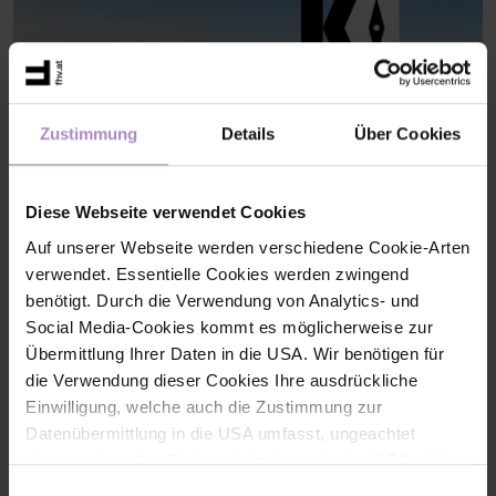
Zustimmung
Details
Über Cookies
Diese Webseite verwendet Cookies
Auf unserer Webseite werden verschiedene Cookie-Arten
verwendet. Essentielle Cookies werden zwingend
benötigt. Durch die Verwendung von Analytics- und
KI-KompassLab: Qualifizierung für die strategische Nutzung
Social Media-Cookies kommt es möglicherweise zur
von KI
Das KI-KompassLab unterstützt Vorarlberger KMU dabei,
Künstliche Intelligenz strategisch und verantwortungsvoll
Übermittlung Ihrer Daten in die USA. Wir benötigen für
einzusetzen. Gemeinsam werden KI-Kompetenzen aufgebaut
die Verwendung dieser Cookies Ihre ausdrückliche
und nachhaltige KI-Strategien für die digitale Zukunft entwickelt.
Einwilligung, welche auch die Zustimmung zur
#laufende Projekte DBT
Datenübermittlung in die USA umfasst, ungeachtet
dessen, dass das Datenschutzniveau in den USA nicht
jenem in der EU entspricht und dies Beeinträchtigungen
Einwilligungsauswahl