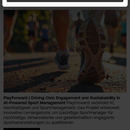
#startupvorarlberg
PlayForward | Driving Civic Engagement and Sustainability in
AI-Powered Sport Management
PlayForward verbindet KI,
Nachhaltigkeit und Sportmanagement. Das Projekt entwickelt
innovative Lernangebote, um zukünftige Sportmanager für
nachhaltige, klimaresiliente und gesellschaftlich engagierte
Sportveranstaltungen zu qualifizieren.