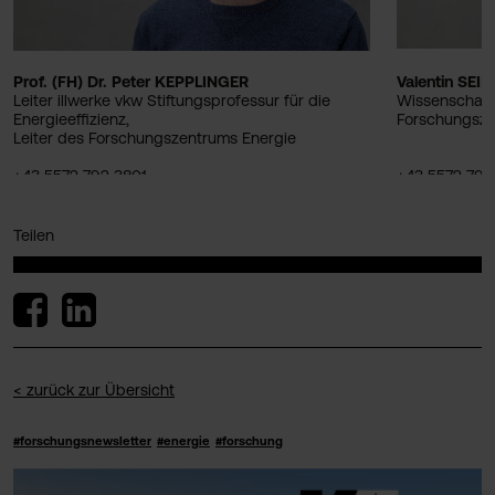
Prof. (FH) Dr. Peter KEPPLINGER
Valentin SEIL
Leiter illwerke vkw Stiftungsprofessur für die
Wissenschaftl
Energieeffizienz,
Forschungsze
Leiter des Forschungszentrums Energie
+43 5572 792 3801
+43 5572 792
peter.kepplinger@fhv.at
valentin.seil
Teilen
< zurück zur Übersicht
#forschungsnewsletter
#energie
#forschung