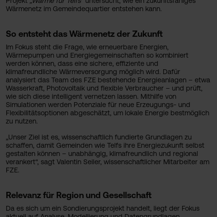
Projekt
„Wärme für Telfs“
untersucht, wie ein zukunftsfähiges
Wärmenetz im Gemeindequartier entstehen kann.
So entsteht das Wärmenetz der Zukunft
Im Fokus steht die Frage, wie erneuerbare Energien,
Wärmepumpen und Energiegemeinschaften so kombiniert
werden können, dass eine sichere, effiziente und
klimafreundliche Wärmeversorgung möglich wird. Dafür
analysiert das Team des FZE bestehende Energieanlagen – etwa
Wasserkraft, Photovoltaik und flexible Verbraucher – und prüft,
wie sich diese intelligent vernetzen lassen. Mithilfe von
Simulationen werden Potenziale für neue Erzeugungs- und
Flexibilitätsoptionen abgeschätzt, um lokale Energie bestmöglich
zu nutzen.
„Unser Ziel ist es, wissenschaftlich fundierte Grundlagen zu
schaffen, damit Gemeinden wie Telfs ihre Energiezukunft selbst
gestalten können – unabhängig, klimafreundlich und regional
verankert“, sagt Valentin Seiler, wissenschaftlicher Mitarbeiter am
FZE.
Relevanz für Region und Gesellschaft
Da es sich um ein Sondierungsprojekt handelt, liegt der Fokus
aktuell auf Analyse, Modellierung und Datengrundlagen.