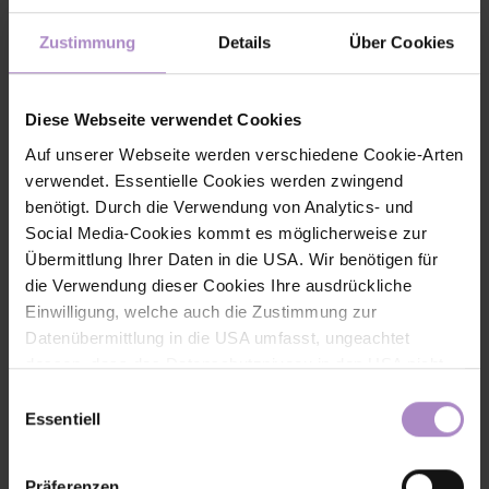
Zustimmung
Details
Über Cookies
Diese Webseite verwendet Cookies
KI-KompassLab: Qualifizierung für die strategische Nutzung
von KI
Das KI-KompassLab unterstützt Vorarlberger KMU dabei,
Auf unserer Webseite werden verschiedene Cookie-Arten
Künstliche Intelligenz strategisch und verantwortungsvoll
verwendet. Essentielle Cookies werden zwingend
einzusetzen. Gemeinsam werden KI-Kompetenzen aufgebaut
und nachhaltige KI-Strategien für die digitale Zukunft entwickelt.
benötigt. Durch die Verwendung von Analytics- und
Social Media-Cookies kommt es möglicherweise zur
#laufende Projekte DBT
Übermittlung Ihrer Daten in die USA. Wir benötigen für
die Verwendung dieser Cookies Ihre ausdrückliche
Einwilligung, welche auch die Zustimmung zur
Datenübermittlung in die USA umfasst, ungeachtet
dessen, dass das Datenschutzniveau in den USA nicht
jenem in der EU entspricht und dies Beeinträchtigungen
Einwilligungsauswahl
für die Rechte und Freiheiten der betroffenen Personen
Essentiell
nach sich ziehen kann. Die Einwilligung erteilen Sie
dadurch, dass Sie die ausgewählten Cookies durch
Präferenzen