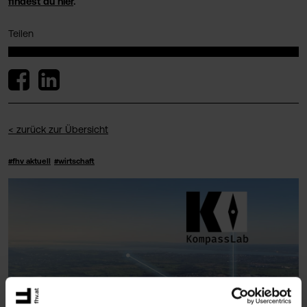
findest du hier
.
Teilen
< zurück zur Übersicht
#fhv aktuell
#wirtschaft