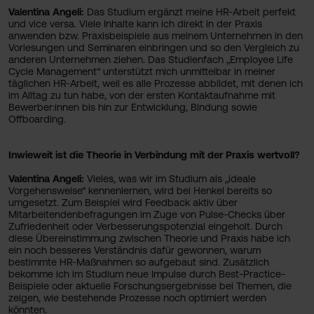
Valentina Angeli:
Das Studium ergänzt meine HR-Arbeit perfekt
und vice versa. Viele Inhalte kann ich direkt in der Praxis
anwenden bzw. Praxisbeispiele aus meinem Unternehmen in den
Vorlesungen und Seminaren einbringen und so den Vergleich zu
anderen Unternehmen ziehen. Das Studienfach „Employee Life
Cycle Management“ unterstützt mich unmittelbar in meiner
täglichen HR-Arbeit, weil es alle Prozesse abbildet, mit denen ich
im Alltag zu tun habe, von der ersten Kontaktaufnahme mit
Bewerber:innen bis hin zur Entwicklung, Bindung sowie
Offboarding.
Inwieweit ist die Theorie in Verbindung mit der Praxis wertvoll?
Valentina Angeli:
Vieles, was wir im Studium als „ideale
Vorgehensweise“ kennenlernen, wird bei Henkel bereits so
umgesetzt. Zum Beispiel wird Feedback aktiv über
Mitarbeitendenbefragungen im Zuge von Pulse-Checks über
Zufriedenheit oder Verbesserungspotenzial eingeholt. Durch
diese Übereinstimmung zwischen Theorie und Praxis habe ich
ein noch besseres Verständnis dafür gewonnen, warum
bestimmte HR-Maßnahmen so aufgebaut sind. Zusätzlich
bekomme ich im Studium neue Impulse durch Best-Practice-
Beispiele oder aktuelle Forschungsergebnisse bei Themen, die
zeigen, wie bestehende Prozesse noch optimiert werden
könnten.