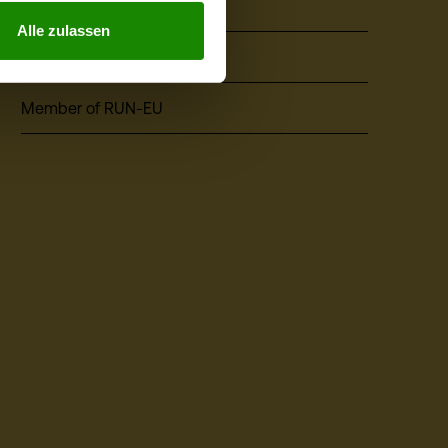
Events
Alle zulassen
ÖH Studierendenvertretung
Member of RUN-EU