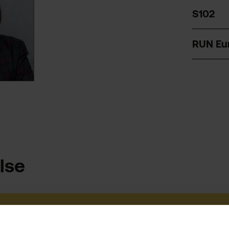
S102
RUN Eu
lse