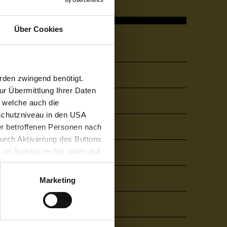
Über Cookies
Quicklinks
Über die FHV
rden zwingend benötigt.
r Übermittlung Ihrer Daten
Karriere
, welche auch die
schutzniveau in den USA
Bibliothek
der betroffenen Personen nach
durch Aktivierung des Buttons
e co Symbol rechts unten auf
Mensa & Café Campus
keit der aufgrund der
m Datenschutz finden Sie
Presse
Marketing
Alumni