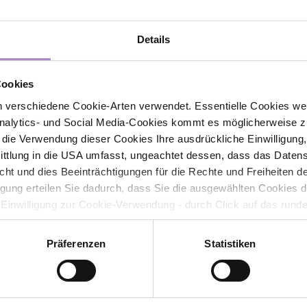
Details
Kontakt
Cookies
FHV - Vorarlberg University of Applied Sciences
 verschiedene Cookie-Arten verwendet. Essentielle Cookies we
CAMPUS V, Hochschulstraße 1
alytics- und Social Media-Cookies kommt es möglicherweise zu
6850 Dornbirn
r die Verwendung dieser Cookies Ihre ausdrückliche Einwilligung
Österreich
tlung in die USA umfasst, ungeachtet dessen, dass das Daten
icht und dies Beeinträchtigungen für die Rechte und Freiheiten 
+43 5572 792
info@fhv.at
ligung erteilen Sie dadurch, dass Sie die ausgewählten Cookies 
 Einwilligung zur Cookie-Verwendung - durch Click auf das rund
Sponsor: illwerke vkw
errufen. Durch den Widerruf der Einwilligung wird die Rechtmäßig
f erfolgten Verarbeitung nicht berührt. Weitere Informationen zu
ower-
Präferenzen
Statistiken
Newsletter abonnieren
tenschutz