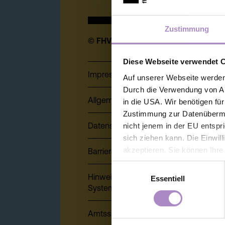
Zustimmung
© FHV 2026
Diese Webseite verwendet 
Impressum
Auf unserer Webseite werden
Durch die Verwendung von An
Allgemeine Geschäftsbedingungen
in die USA. Wir benötigen fü
Zustimmung zur Datenübermit
Datenschutz
nicht jenem in der EU entspr
sich ziehen kann. Die Einwil
akzeptieren. Sie können Ihre
Barrierefreiheitserklärung
der Webseite - jederzeit wid
Einwilligungsauswahl
Einwilligung bis zum Widerru
Hinweisgeber:innensystem (Whistlebl
Essentiell
unter
https://www.fhv.at/da
System)
Amtssignatur, elektronische Signatur