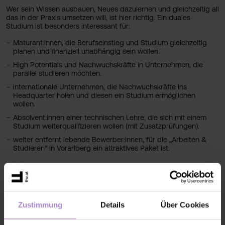
Wer sein Wissen ausbauen, Neues dazulernen und gleichzeitig all
das in der Praxis umsetzen will, ist hier richtig. Ein duales
Studium ist besonders interessant für:
Maturant:innen, die Berufseinstieg und Studium gleichzeitig
planen und finanziell unabhängig sein wollen.
High Potentials und Nachwuchskräfte in Unternehmen, die
parallel studieren möchten.
internationale Unternehmen, die Nachwuchskräfte ins
Headquarter holen und diesen ein Studium ermöglichen
wollen.
Absolvent:innen einer technischen Lehre, die sich mit einem
Studium weiterqualifizieren wollen (mit Zusatzprüfungen).
weiter entfernt lebende Bewerber:innen, für die „Arbeiten &
Studieren“ in Vorarlberg ein attraktives Paket ist.
Partnerunternehmen der FHV
Zustimmung
Details
Über Cookies
Hinweis für das Studienjahr 2025/2026:
Leider sind derzeit
keine freien dualen Studienplätze in unseren
Partnerunternehmen mehr verfügbar.