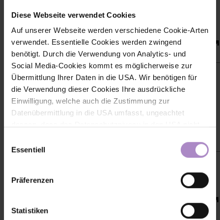
Diese Webseite verwendet Cookies
Auf unserer Webseite werden verschiedene Cookie-Arten
verwendet. Essentielle Cookies werden zwingend
Bertsch
benötigt. Durch die Verwendung von Analytics- und
Social Media-Cookies kommt es möglicherweise zur
Übermittlung Ihrer Daten in die USA. Wir benötigen für
die Verwendung dieser Cookies Ihre ausdrückliche
Einwilligung, welche auch die Zustimmung zur
Blum
Datenübermittlung in die USA umfasst, ungeachtet
dessen, dass das Datenschutzniveau in den USA nicht
jenem in der EU entspricht und dies Beeinträchtigungen
Einwilligungsauswahl
für die Rechte und Freiheiten der betroffenen Personen
Essentiell
nach sich ziehen kann. Die Einwilligung erteilen Sie
dadurch, dass Sie die ausgewählten Cookies durch
Präferenzen
Aktivierung des Buttons akzeptieren. Sie können Ihre
Einwilligung zur Cookie-Verwendung - durch Click auf
BÖSCH
das runde co Symbol rechts unten auf der Webseite -
Statistiken
jederzeit widerrufen. Durch den Widerruf der Einwilligung