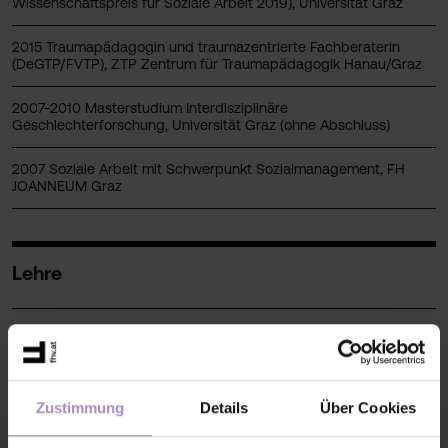
Wissenschaftspreis für Soziale Arbeit 2019), Universität Graz
2015 Traumapädagogin und traumazentrierte Fachberaterin
(DeGTP/FVTP), ZTP Zentrum für Traumapädagogik Hanau/Graz
2007-2010 Masterstudium Interdisziplinäre
Geschlechterforschung, Universität Graz (ohne Abschluss)
2007 Soziale Arbeit mit Schwerpunkt Sozialmanagement, FH
JOANNEUM Graz
Lehre
Lehre im Bachelor und Masterstudium Soziale Arbeit:
Handlungsfeld Familie; Beratungswerkstatt; Empirische
Sozialforschung (Einführung ins Wissenschaftliches Arbeiten,
qualitative Forschung); Theorien der Sozialen Arbeit
Zustimmung
Details
Über Cookies