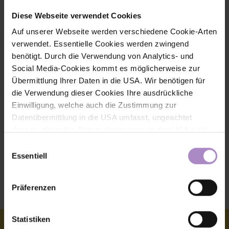
Forschung
Diese Webseite verwendet Cookies
Auf unserer Webseite werden verschiedene Cookie-Arten
Pflegefamilie und soziale Elternschaft, Traumapädagogik
verwendet. Essentielle Cookies werden zwingend
benötigt. Durch die Verwendung von Analytics- und
Contact information
Social Media-Cookies kommt es möglicherweise zur
Übermittlung Ihrer Daten in die USA. Wir benötigen für
+43 5572 792 3202
die Verwendung dieser Cookies Ihre ausdrückliche
Einwilligung, welche auch die Zustimmung zur
carmen.hofer-temmel@fhv.at
Datenübermittlung in die USA umfasst, ungeachtet
dessen, dass das Datenschutzniveau in den USA nicht
G416
jenem in der EU entspricht und dies Beeinträchtigungen
Einwilligungsauswahl
für die Rechte und Freiheiten der betroffenen Personen
Essentiell
Kompetenzfeld Soziales
nach sich ziehen kann. Die Einwilligung erteilen Sie
dadurch, dass Sie die ausgewählten Cookies durch
Präferenzen
Aktivierung des Buttons akzeptieren. Sie können Ihre
We provide sustainable impulses
Einwilligung zur Cookie-Verwendung - durch Click auf
das runde co Symbol rechts unten auf der Webseite -
Statistiken
jederzeit widerrufen. Durch den Widerruf der Einwilligung