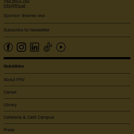
+43 5572 792
info@fhv.at
Sponsor: illwerke vkw
Subscribe to newsletter
Quicklinks
About FHV
Career
Library
Cafeteria & Café Campus
Press