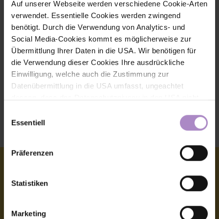
Auf unserer Webseite werden verschiedene Cookie-Arten
Contact information
verwendet. Essentielle Cookies werden zwingend
benötigt. Durch die Verwendung von Analytics- und
+43 5572 792 3001
Social Media-Cookies kommt es möglicherweise zur
Übermittlung Ihrer Daten in die USA. Wir benötigen für
karl-heinz.weidmann@fhv.at
die Verwendung dieser Cookies Ihre ausdrückliche
Einwilligung, welche auch die Zustimmung zur
V104
Datenübermittlung in die USA umfasst, ungeachtet
Smart Engineering
dessen, dass das Datenschutzniveau in den USA nicht
jenem in der EU entspricht und dies Beeinträchtigungen
Einwilligungsauswahl
für die Rechte und Freiheiten der betroffenen Personen
Essentiell
We provide sustainable impulses
nach sich ziehen kann. Die Einwilligung erteilen Sie
dadurch, dass Sie die ausgewählten Cookies durch
Präferenzen
Aktivierung des Buttons akzeptieren. Sie können Ihre
Einwilligung zur Cookie-Verwendung - durch Click auf
das runde co Symbol rechts unten auf der Webseite -
Statistiken
jederzeit widerrufen. Durch den Widerruf der Einwilligung
© FHV 2026
wird die Rechtmäßigkeit der aufgrund der Einwilligung bis
Marketing
zum Widerruf erfolgten Verarbeitung nicht
Imprint