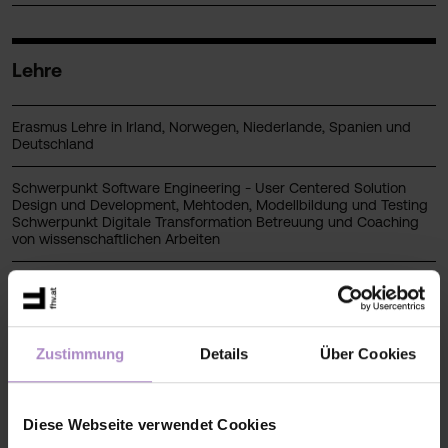
Lehre
Erasmus Lehre in Irland, Norwegen, Niederlande, Spanien und
Deutschland
Schwerpunkt Software Engineering - User Centered Solution
Design und Development, Mehtoden, Modellbildung und Testing
Schwerpunkt Digitale Transformation Betreuung und Coaching
von wissenschaftlichen Arbeiten
Forschung
Zustimmung
Details
Über Cookies
Forschung Schwerpunkt Mensch Maschine Interaktion Digital
Factory Vorarlberg - Digitale Transformation Transferprojekte und
Qualifizierungsnetzwerke
Diese Webseite verwendet Cookies