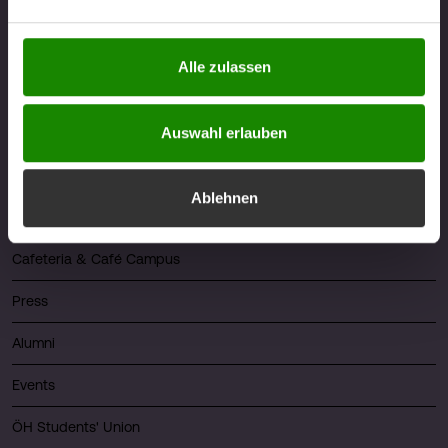
berührt. Weitere Informationen zum Datenschutz finden
Sie unter
https://www.fhv.at/datenschutz
Alle zulassen
Quicklinks
Auswahl erlauben
About FHV
Career
Ablehnen
Library
Cafeteria & Café Campus
Press
Alumni
Events
ÖH Students' Union