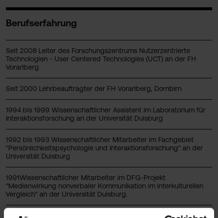
Berufserfahrung
Seit 2008 Leiter des Forschungszentrums Nutzerzentrierte
Technologien - User Centered Technologies (UCT) an der FH
Vorarlberg
Seit 2000 Lehrbeauftragter der FH Vorarlberg, Dornbirn
1994 bis 1999 Wissenschaftlicher Assistent im Laboratorium für
Interaktionsforschung an der Universität Duisburg
1992 bis 1993 Wissenschaftlicher Mitarbeiter im Fachgebiet
"Persönlichkeitspsychologie und Interaktionsforschung" an der
Universität Duisburg
1991Wissenschaftlicher Mitarbeiter im DFG-Projekt
"Medienwirkung nonverbaler Kommunikation im interkulturellen
Vergleich" an der Universität Duisburg.