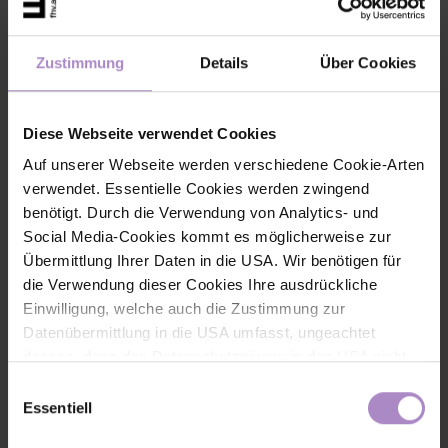
Lehre
Zustimmung
Details
Über Cookies
Hochschullehrer an der Fachhochschule Vorarlberg
Diese Webseite verwendet Cookies
Privatdozent an der Universität Duisburg-Essen
Auf unserer Webseite werden verschiedene Cookie-Arten
verwendet. Essentielle Cookies werden zwingend
benötigt. Durch die Verwendung von Analytics- und
Auszeichnungen
Social Media-Cookies kommt es möglicherweise zur
Übermittlung Ihrer Daten in die USA. Wir benötigen für
2015 Wissenschaftspreis des Landes Vorarlberg
die Verwendung dieser Cookies Ihre ausdrückliche
Einwilligung, welche auch die Zustimmung zur
Datenübermittlung in die USA umfasst, ungeachtet
Contact information
dessen, dass das Datenschutzniveau in den USA nicht
jenem in der EU entspricht und dies Beeinträchtigungen
+43 5572 792 3711
Einwilligungsauswahl
für die Rechte und Freiheiten der betroffenen Personen
Essentiell
guido.kempter@fhv.at
nach sich ziehen kann. Die Einwilligung erteilen Sie