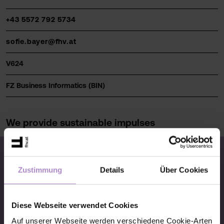
+43 5572 792 5734
sofie.bayer@fhv.at
V624
FZ Business Informatics (BIN)
We provide sustainable impulses
Zustimmung
Details
Über Cookies
© FHV 2026
Diese Webseite verwendet Cookies
Imprint
Auf unserer Webseite werden verschiedene Cookie-Arten