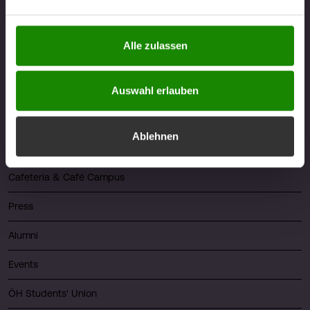
berührt. Weitere Informationen zum Datenschutz finden
Sie unter
https://www.fhv.at/datenschutz
Alle zulassen
Quicklinks
About FHV
Auswahl erlauben
Career
Ablehnen
Library
Cafeteria & Café Campus
Press
Alumni
Events
ÖH Students' Union