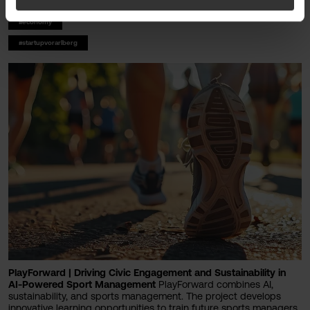
#fhv latest
#economy
#startupvorarlberg
PlayForward | Driving Civic Engagement and Sustainability in
AI-Powered Sport Management
PlayForward combines AI,
sustainability, and sports management. The project develops
innovative learning opportunities to train future sports managers