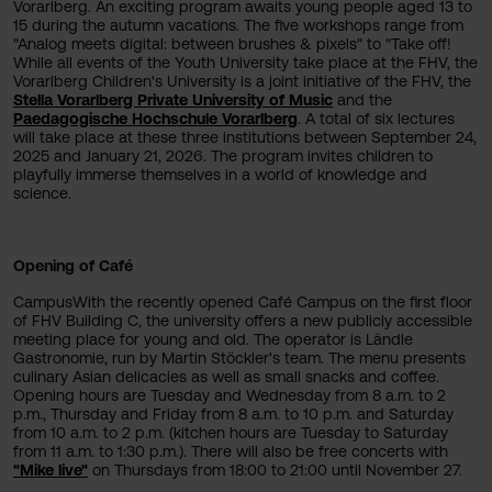
Vorarlberg. An exciting program awaits young people aged 13 to
15 during the autumn vacations. The five workshops range from
"Analog meets digital: between brushes & pixels" to "Take off!
While all events of the Youth University take place at the FHV, the
Vorarlberg Children's University is a joint initiative of the FHV, the
Stella Vorarlberg Private University of Music
and the
Paedagogische Hochschule Vorarlberg
. A total of six lectures
will take place at these three institutions between September 24,
2025 and January 21, 2026. The program invites children to
playfully immerse themselves in a world of knowledge and
science.
Opening of Café
CampusWith the recently opened Café Campus on the first floor
of FHV Building C, the university offers a new publicly accessible
meeting place for young and old. The operator is Ländle
Gastronomie, run by Martin Stöckler's team. The menu presents
culinary Asian delicacies as well as small snacks and coffee.
Opening hours are Tuesday and Wednesday from 8 a.m. to 2
p.m., Thursday and Friday from 8 a.m. to 10 p.m. and Saturday
from 10 a.m. to 2 p.m. (kitchen hours are Tuesday to Saturday
from 11 a.m. to 1:30 p.m.). There will also be free concerts with
"Mike live"
on Thursdays from 18:00 to 21:00 until November 27.