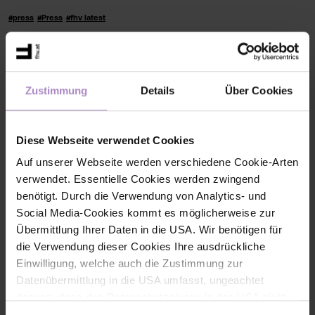
#press
#Press
#fhv latest
Zustimmung
Details
Über Cookies
Diese Webseite verwendet Cookies
Auf unserer Webseite werden verschiedene Cookie-Arten
verwendet. Essentielle Cookies werden zwingend
benötigt. Durch die Verwendung von Analytics- und
Social Media-Cookies kommt es möglicherweise zur
Übermittlung Ihrer Daten in die USA. Wir benötigen für
die Verwendung dieser Cookies Ihre ausdrückliche
AI Compass Lab: Training for the strategic use of AI
Das KI-
KompassLab unterstützt Vorarlberger KMU dabei, Künstliche
Einwilligung, welche auch die Zustimmung zur
Intelligenz strategisch und verantwortungsvoll einzusetzen.
Datenübermittlung in die USA umfasst, ungeachtet
Gemeinsam werden KI-Kompetenzen aufgebaut und nachhaltige
KI-Strategien für die digitale Zukunft entwickelt.
dessen, dass das Datenschutzniveau in den USA nicht
jenem in der EU entspricht und dies Beeinträchtigungen