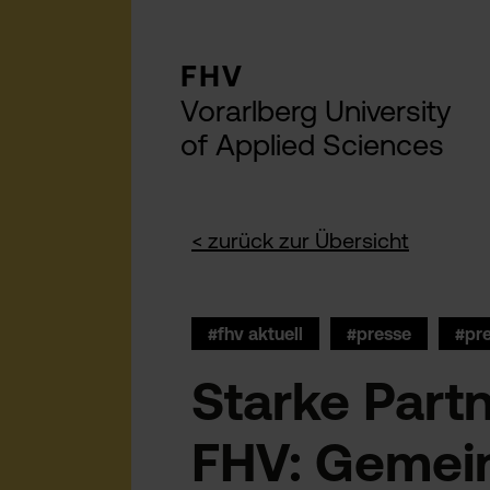
FHV
Vorarlberg University
of Applied Sciences
< zurück zur Übersicht
#fhv aktuell
#presse
Starke Partn
FHV: Gemei