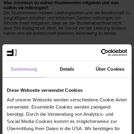
Was möchtest du deinen Studierenden mitgeben und was
sollten sie mitbringen?
Die Studierenden müssen Leistungswillen und die Bereitschaft zu
sorgfältigem Arbeiten und kritischem Denken mitbringen. Ich
möchte ihnen mitgeben, dass sie der Studienabschluss nicht
über ihre Kolleg:innen stellt, sie Demut vor der Leistung anderer
haben und die Bereitschaft besitzen, lebenslang zu lernen.
Kontaktinformationen
+43 5572 792 5601
Zustimmung
Details
Über Cookies
markus.ilg@fhv.at
Diese Webseite verwendet Cookies
S202
Auf unserer Webseite werden verschiedene Cookie-Arten
verwendet. Essentielle Cookies werden zwingend
Wirtschaft Akad. Personal
benötigt. Durch die Verwendung von Analytics- und
Social Media-Cookies kommt es möglicherweise zur
Übermittlung Ihrer Daten in die USA. Wir benötigen für
Wir setzen Impulse