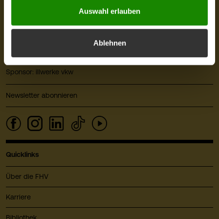
FHV - Vorarlberg University of Applied Sciences
Auswahl erlauben
CAMPUS V, Hochschulstraße 1
6850 Dornbirn
Österreich
Ablehnen
+43 5572 792
info@fhv.at
Sponsor: illwerke vkw
Newsletter abonnieren
Quicklinks
Über die FHV
Karriere
Bibliothek