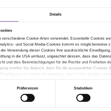
Details
Contact
Cookies
FHV - Vorarlberg University of Applied Sciences
 verschiedene Cookie-Arten verwendet. Essentielle Cookies we
CAMPUS V, Hochschulstraße 1
alytics- und Social Media-Cookies kommt es möglicherweise zu
6850 Dornbirn
r die Verwendung dieser Cookies Ihre ausdrückliche Einwilligung
Austria
tlung in die USA umfasst, ungeachtet dessen, dass das Daten
icht und dies Beeinträchtigungen für die Rechte und Freiheiten 
+43 5572 792
info@fhv.at
ligung erteilen Sie dadurch, dass Sie die ausgewählten Cookies 
 Einwilligung zur Cookie-Verwendung - durch Click auf das rund
Sponsor: illwerke vkw
errufen. Durch den Widerruf der Einwilligung wird die Rechtmäßig
f erfolgten Verarbeitung nicht berührt. Weitere Informationen zu
Präferenzen
Statistiken
Subscribe to newsletter
tenschutz