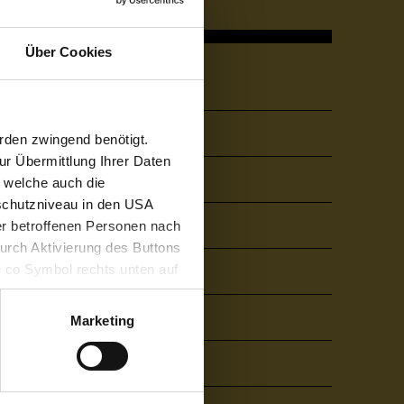
Über Cookies
Quicklinks
About FHV
rden zwingend benötigt.
r Übermittlung Ihrer Daten
Career
, welche auch die
schutzniveau in den USA
Library
der betroffenen Personen nach
durch Aktivierung des Buttons
e co Symbol rechts unten auf
Cafeteria & Café Campus
keit der aufgrund der
m Datenschutz finden Sie
Press
Marketing
Alumni