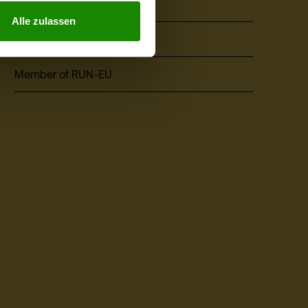
Events
Alle zulassen
ÖH Students' Union
Member of RUN-EU