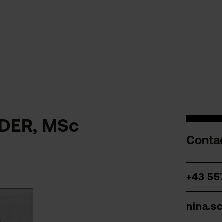
IDER, MSc
Contac
+43 55
nina.s