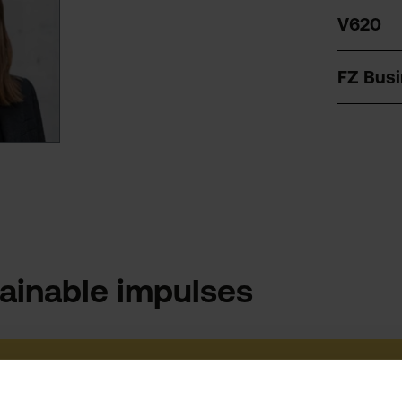
V620
FZ Busi
ainable impulses