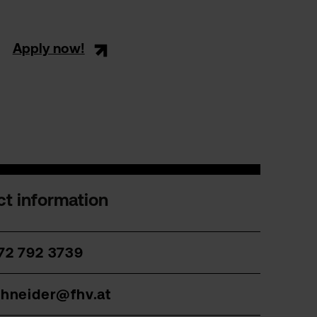
Apply now!
t information
72 792 3739
chneider@fhv.at