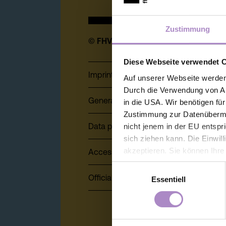
Zustimmung
© FHV 2026
Diese Webseite verwendet 
Imprint
Auf unserer Webseite werden
Durch die Verwendung von An
General terms and conditions
in die USA. Wir benötigen fü
Zustimmung zur Datenübermit
Data protection
nicht jenem in der EU entspr
sich ziehen kann. Die Einwil
akzeptieren. Sie können Ihre
Accessibility Statement
der Webseite - jederzeit wid
Einwilligungsauswahl
Einwilligung bis zum Widerru
Official signature, electronic signature
Essentiell
unter
https://www.fhv.at/da