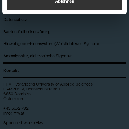
Ablehnen
Allgemeine Geschäftsbedingungen
Datenschutz
Barrierefreiheitserklärung
Hinweisgeber:innensystem (Whistleblower-System)
Amtssignatur, elektronische Signatur
Kontakt
FHV - Vorarlberg University of Applied Sciences
CAMPUS V, Hochschulstraße 1
6850 Dornbirn
Österreich
+43 5572 792
info@fhv.at
Sponsor: illwerke vkw