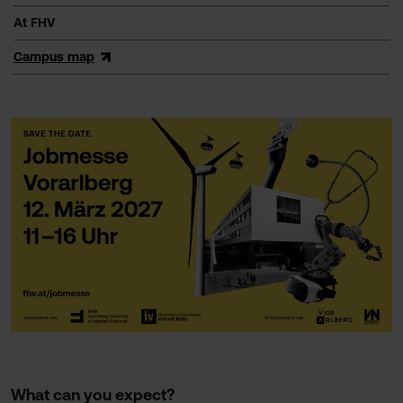
At FHV
Campus map
What can you expect?