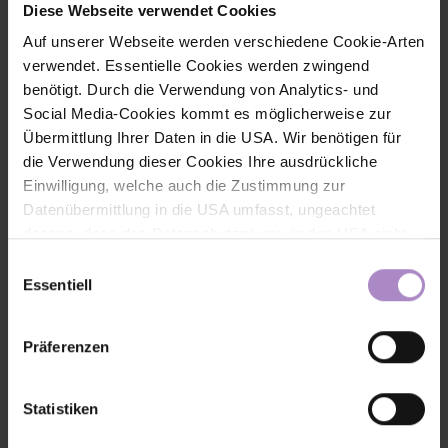
Diese Webseite verwendet Cookies
Auf unserer Webseite werden verschiedene Cookie-Arten
verwendet. Essentielle Cookies werden zwingend
Impressions of the Jobmesse
benötigt. Durch die Verwendung von Analytics- und
Social Media-Cookies kommt es möglicherweise zur
Any questions?
Übermittlung Ihrer Daten in die USA. Wir benötigen für
If you have any questions about the event - whether you are a
die Verwendung dieser Cookies Ihre ausdrückliche
visitor or exhibitor - please send an e-mail to
Einwilligung, welche auch die Zustimmung zur
veranstaltungen@fhv.at
or get in contact with:
Datenübermittlung in die USA umfasst, ungeachtet
dessen, dass das Datenschutzniveau in den USA nicht
jenem in der EU entspricht und dies Beeinträchtigungen
Einwilligungsauswahl
für die Rechte und Freiheiten der betroffenen Personen
Essentiell
nach sich ziehen kann. Die Einwilligung erteilen Sie
dadurch, dass Sie die ausgewählten Cookies durch
Präferenzen
Aktivierung des Buttons akzeptieren. Sie können Ihre
Einwilligung zur Cookie-Verwendung - durch Click auf
das runde co Symbol rechts unten auf der Webseite -
Statistiken
jederzeit widerrufen. Durch den Widerruf der Einwilligung