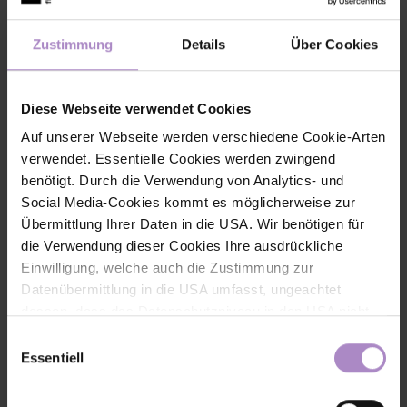
Zustimmung
Details
Über Cookies
Diese Webseite verwendet Cookies
Auf unserer Webseite werden verschiedene Cookie-Arten
verwendet. Essentielle Cookies werden zwingend
benötigt. Durch die Verwendung von Analytics- und
Social Media-Cookies kommt es möglicherweise zur
Übermittlung Ihrer Daten in die USA. Wir benötigen für
die Verwendung dieser Cookies Ihre ausdrückliche
Einwilligung, welche auch die Zustimmung zur
Datenübermittlung in die USA umfasst, ungeachtet
dessen, dass das Datenschutzniveau in den USA nicht
Contact
jenem in der EU entspricht und dies Beeinträchtigungen
Einwilligungsauswahl
für die Rechte und Freiheiten der betroffenen Personen
Essentiell
nach sich ziehen kann. Die Einwilligung erteilen Sie
dadurch, dass Sie die ausgewählten Cookies durch