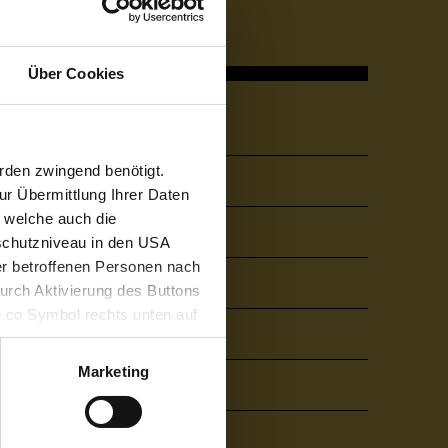
Über Cookies
Quicklinks
rden zwingend benötigt.
About FHV
r Übermittlung Ihrer Daten
, welche auch die
Career
schutzniveau in den USA
der betroffenen Personen nach
Library
durch Aktivierung des Buttons
e co Symbol rechts unten auf
Cafeteria & Café Campus
keit der aufgrund der
m Datenschutz finden Sie
Marketing
Press
Alumni