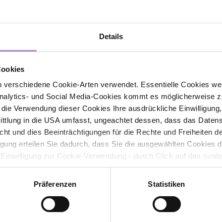
Details
Contact
Cookies
 verschiedene Cookie-Arten verwendet. Essentielle Cookies we
FHV - Vorarlberg University of Applied Sciences
alytics- und Social Media-Cookies kommt es möglicherweise zu
CAMPUS V, Hochschulstraße 1
r die Verwendung dieser Cookies Ihre ausdrückliche Einwilligung
6850 Dornbirn
tlung in die USA umfasst, ungeachtet dessen, dass das Daten
Austria
icht und dies Beeinträchtigungen für die Rechte und Freiheiten 
+43 5572 792
ligung erteilen Sie dadurch, dass Sie die ausgewählten Cookies 
info@fhv.at
 Einwilligung zur Cookie-Verwendung - durch Click auf das rund
errufen. Durch den Widerruf der Einwilligung wird die Rechtmäßig
Sponsor: illwerke vkw
f erfolgten Verarbeitung nicht berührt. Weitere Informationen zu
Präferenzen
Statistiken
tenschutz
Subscribe to newsletter