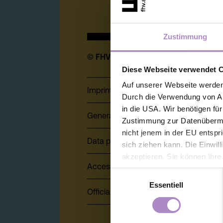
Zustimmung
© FHV 2026
Diese Webseite verwendet 
Auf unserer Webseite werden
Imprint
Durch die Verwendung von An
in die USA. Wir benötigen fü
General terms and conditions
Zustimmung zur Datenübermit
nicht jenem in der EU entspr
Data protection
sich ziehen kann. Die Einwil
akzeptieren. Sie können Ihre
Accessibility Statement
der Webseite - jederzeit wid
Einwilligungsauswahl
Einwilligung bis zum Widerru
Essentiell
Official signature, electronic signature
unter
https://www.fhv.at/da