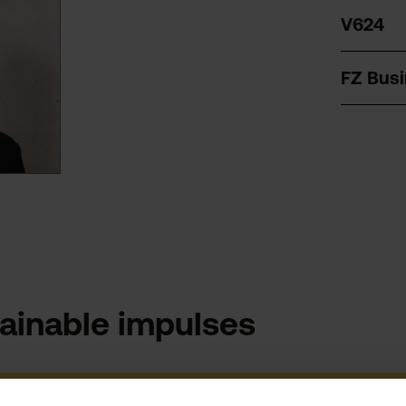
V624
FZ Busi
ainable impulses