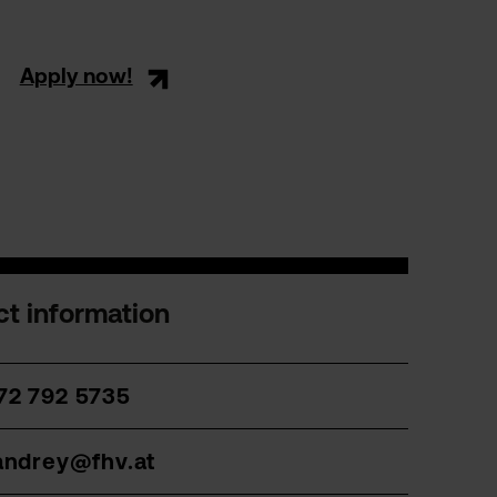
Apply now!
t information
72 792 5735
wandrey@fhv.at