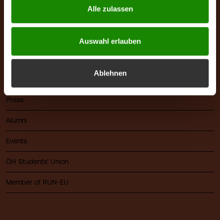
Alle zulassen
About FHV
Career
Auswahl erlauben
Library
Ablehnen
Cafeteria & Café Campus
Press
Alumni
Events
ÖH Students' Union
Member of RUN-EU