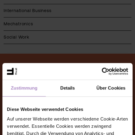
International Business
Mechatronics
Social Work
© FHV 2026
Zustimmung
Details
Über Cookies
Imprint
General terms and conditions
Diese Webseite verwendet Cookies
Auf unserer Webseite werden verschiedene Cookie-Arten
Data protection
verwendet. Essentielle Cookies werden zwingend
benötigt. Durch die Verwendung von Analytics- und
Accessibility Statement