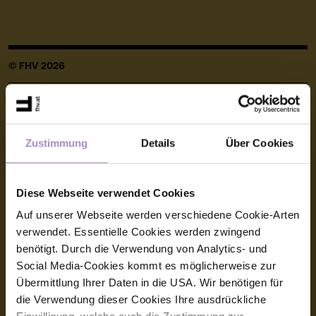
© FHV 2026
Imprint
General terms and conditions
Zustimmung
Details
Über Cookies
Data protection
Accessibility Statement
Diese Webseite verwendet Cookies
Auf unserer Webseite werden verschiedene Cookie-Arten
Official signature, electronic signature
verwendet. Essentielle Cookies werden zwingend
benötigt. Durch die Verwendung von Analytics- und
Contact
Social Media-Cookies kommt es möglicherweise zur
Übermittlung Ihrer Daten in die USA. Wir benötigen für
FHV - Vorarlberg University of Applied Sciences
CAMPUS V, Hochschulstraße 1
die Verwendung dieser Cookies Ihre ausdrückliche
6850 Dornbirn