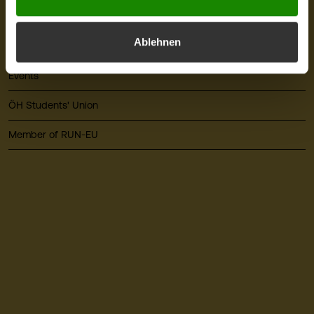
Press
Ablehnen
Alumni
Events
ÖH Students' Union
Member of RUN-EU