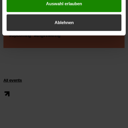
Auswahl erlauben
Dual Forum 2026
04:00 PM
Thursday, September 24, 2026
Ablehnen
FHV, Building G, Rooms G0 12 / 13
#Upcoming
#Enginneering
All events