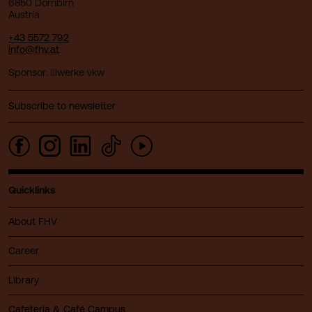
6850 Dornbirn
Austria
+43 5572 792
info@fhv.at
Sponsor: illwerke vkw
Subscribe to newsletter
Quicklinks
About FHV
Career
Library
Cafeteria & Café Campus