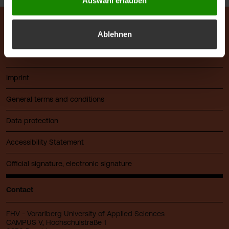
Auswahl erlauben
Ablehnen
© FHV 2026
Imprint
General terms and conditions
Data protection
Accessibility Statement
Official signature, electronic signature
Contact
FHV - Vorarlberg University of Applied Sciences
CAMPUS V, Hochschulstraße 1