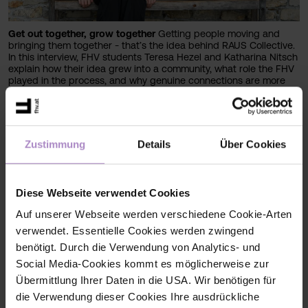
Get out together, grow together
Getting people moving and
bringing them together - that’s the idea behind RAUS Collective.
In this interview, FHV students Teresa Hezel and Katharina Nitsch
explain how their idea grew into a community, what role the FHV
played in the process, and why genuine connections are more
important than peak athletic performance.
#fhv latest
#economy
Zustimmung
Details
Über Cookies
#startupvorarlberg
Diese Webseite verwendet Cookies
Auf unserer Webseite werden verschiedene Cookie-Arten
verwendet. Essentielle Cookies werden zwingend
benötigt. Durch die Verwendung von Analytics- und
Social Media-Cookies kommt es möglicherweise zur
Übermittlung Ihrer Daten in die USA. Wir benötigen für
die Verwendung dieser Cookies Ihre ausdrückliche