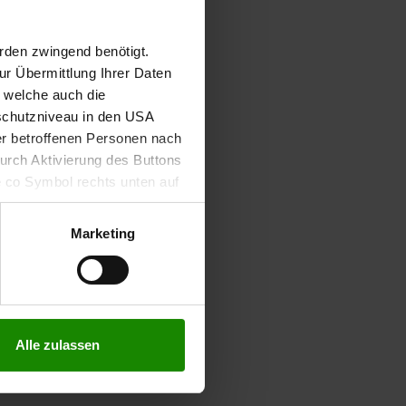
#current projects BI
rden zwingend benötigt.
r Übermittlung Ihrer Daten
, welche auch die
schutzniveau in den USA
der betroffenen Personen nach
durch Aktivierung des Buttons
e co Symbol rechts unten auf
keit der aufgrund der
m Datenschutz finden Sie
Marketing
Alle zulassen