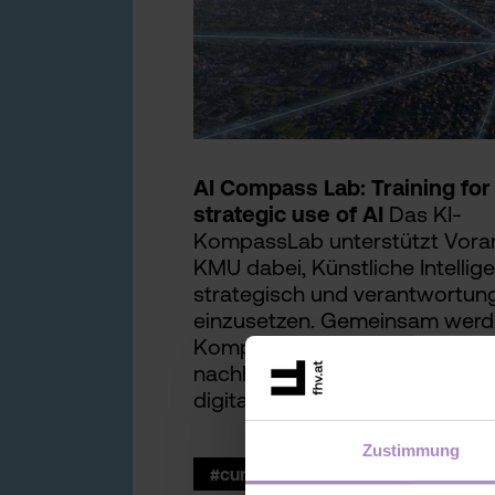
AI Compass Lab: Training for
strategic use of AI
Das KI-
KompassLab unterstützt Vorar
KMU dabei, Künstliche Intellig
strategisch und verantwortung
einzusetzen. Gemeinsam werd
Kompetenzen aufgebaut und
nachhaltige KI-Strategien für d
digitale Zukunft entwickelt.
Zustimmung
#current projects DBT