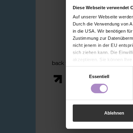
Diese Webseite verwendet 
Auf unserer Webseite werden
Durch die Verwendung von An
in die USA. Wir benötigen fü
Zustimmung zur Datenübermit
nicht jenem in der EU entspr
sich ziehen kann. Die Einwil
akzeptieren. Sie können Ihre
back to the overview
der Webseite - jederzeit wid
Einwilligungsauswahl
Einwilligung bis zum Widerru
Essentiell
unter
https://www.fhv.at/da
Ablehnen