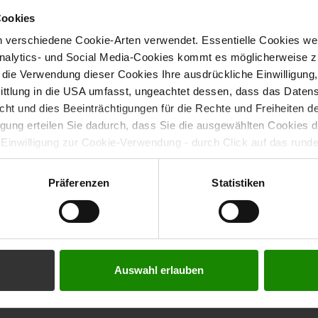
Cookies
#fhv latest
 verschiedene Cookie-Arten verwendet. Essentielle Cookies we
#economy
alytics- und Social Media-Cookies kommt es möglicherweise zu
r die Verwendung dieser Cookies Ihre ausdrückliche Einwilligung
#startupvorarlberg
tlung in die USA umfasst, ungeachtet dessen, dass das Daten
icht und dies Beeinträchtigungen für die Rechte und Freiheiten 
ligung erteilen Sie dadurch, dass Sie die ausgewählten Cookies 
 Einwilligung zur Cookie-Verwendung - durch Click auf das rund
errufen. Durch den Widerruf der Einwilligung wird die Rechtmäßig
f erfolgten Verarbeitung nicht berührt. Weitere Informationen zu
Präferenzen
Statistiken
tenschutz
Auswahl erlauben