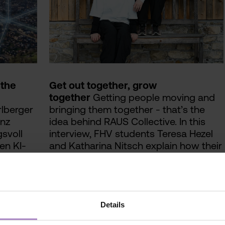
 the
Get out together, grow
together
Getting people moving and
lberger
bringing them together - that’s the
enz
idea behind RAUS Collective. In this
svoll
interview, FHV students Teresa Hezel
en KI-
and Katharina Nitsch explain how their
idea grew into a community, what role
ie
the FHV played in the process, and
why genuine connections are more
important than peak athletic
performance.
Details