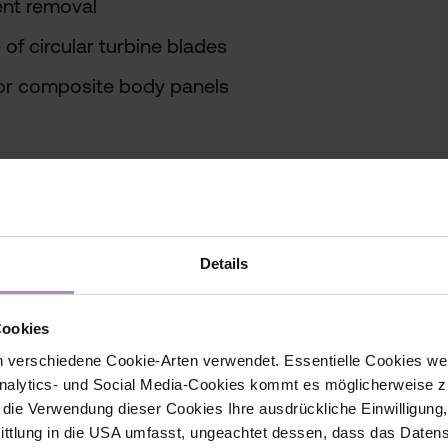
ent removal
of circular turbine blades
for composite body panels
K
Details
SR
nto, ITA
Cookies
 UK
 verschiedene Cookie-Arten verwendet. Essentielle Cookies we
alytics- und Social Media-Cookies kommt es möglicherweise zu
K
r die Verwendung dieser Cookies Ihre ausdrückliche Einwilligung
tlung in die USA umfasst, ungeachtet dessen, dass das Daten