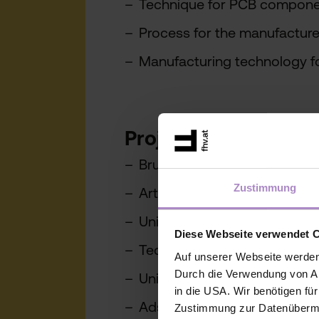
Technique for PCB compon
Process for the manufacture 
Manufacturing technology 
Project partners
Brunel University London, U
Zustimmung
Arteevo Technologies Ltd, I
Universita Degli Studi Di Tre
Diese Webseite verwendet 
Technovative Solutions Ltd,
Auf unserer Webseite werden
Durch die Verwendung von An
University of Cambridge, U
in die USA. Wir benötigen fü
Adscensus, Mb, LIT
Zustimmung zur Datenübermit