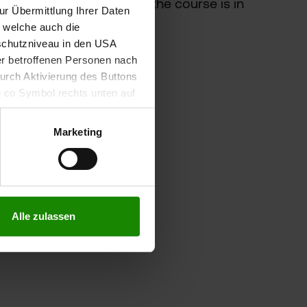
 and the application for the course is in
r Übermittlung Ihrer Daten
, welche auch die
schutzniveau in den USA
der betroffenen Personen nach
durch Aktivierung des Buttons
e co Symbol rechts unten auf
keit der aufgrund der
m Datenschutz finden Sie
Marketing
Alle zulassen