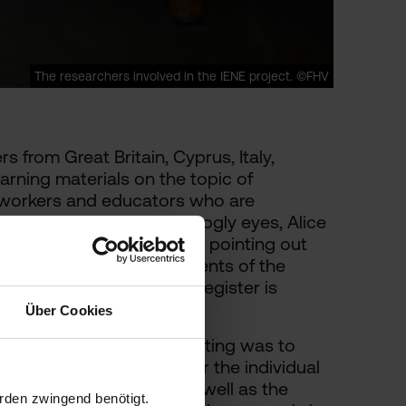
The researchers involved in the IENE project. ©FHV
rs from Great Britain, Cyprus, Italy,
rning materials on the topic of
re workers and educators who are
per, the seal with the googly eyes, Alice
king down prejudices and pointing out
 will be available to students of the
d the opportunity to pre-register is
Über Cookies
tional two-day project meeting was to
y videos were produced for the individual
volved in the project as well as the
rden zwingend benötigt.