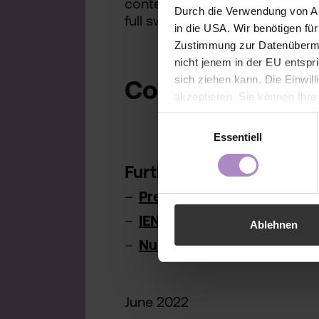
contents of the respective mod
Durch die Verwendung von An
full swing.
in die USA. Wir benötigen fü
Zustimmung zur Datenübermit
nicht jenem in der EU entspr
sich ziehen kann. Die Einwil
Contact
akzeptieren. Sie können Ihre
der Webseite - jederzeit wid
Einwilligungsauswahl
Einwilligung bis zum Widerru
Essentiell
unter
https://www.fhv.at/da
Further links
Pre-registration for the S
IENEProject
Ablehnen
Nursing Robots
June 2022