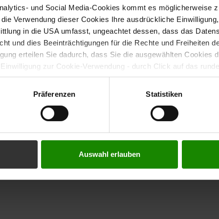
ule. The MOOC platform is currently being finalized
alytics- und Social Media-Cookies kommt es möglicherweise zu
r die Verwendung dieser Cookies Ihre ausdrückliche Einwilligung
tlung in die USA umfasst, ungeachtet dessen, dass das Daten
icht und dies Beeinträchtigungen für die Rechte und Freiheiten 
ligung erteilen Sie dadurch, dass Sie die ausgewählten Cookies 
 Einwilligung zur Cookie-Verwendung - durch Click auf das rund
errufen. Durch den Widerruf der Einwilligung wird die Rechtmäßig
f erfolgten Verarbeitung nicht berührt. Weitere Informationen zu
Präferenzen
Statistiken
tenschutz
eptember interactive program
(English page)
Auswahl erlauben